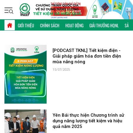
Thứ sáu, 07/08/2026 | 13:07 GMT+7
TỪ KHÓA: YÊN BÁI
GIỚI THIỆU
CHÍNH SÁCH
HOẠT ĐỘNG
GIẢI THƯỞNG HQNL
SẢN 
[PODCAST TKNL] Tiết kiệm điện -
Giải pháp giảm hóa đơn tiền điện
mùa nắng nóng
15/07/2025
Yên Bái thực hiện Chương trình sử
dụng năng lượng tiết kiệm và hiệu
quả năm 2025