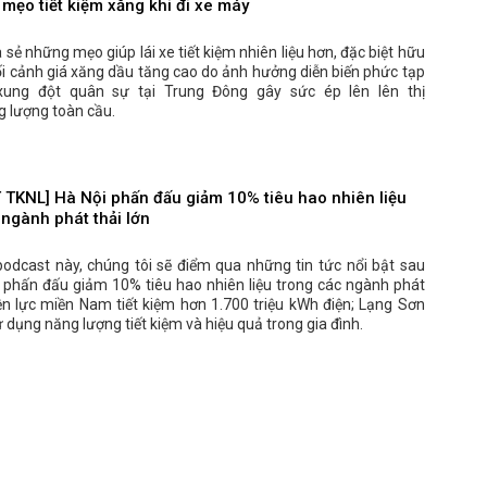
mẹo tiết kiệm xăng khi đi xe máy
a sẻ những mẹo giúp lái xe tiết kiệm nhiên liệu hơn, đặc biệt hữu
ối cảnh giá xăng dầu tăng cao do ảnh hưởng diễn biến phức tạp
xung đột quân sự tại Trung Đông gây sức ép lên lên thị
g lượng toàn cầu.
TKNL] Hà Nội phấn đấu giảm 10% tiêu hao nhiên liệu
 ngành phát thải lớn
podcast này, chúng tôi sẽ điểm qua những tin tức nổi bật sau
i phấn đấu giảm 10% tiêu hao nhiên liệu trong các ngành phát
iện lực miền Nam tiết kiệm hơn 1.700 triệu kWh điện; Lạng Sơn
 dụng năng lượng tiết kiệm và hiệu quả trong gia đình.