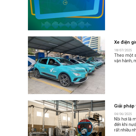
Xe điện gi
18/07/2025
Theo một số
vận hành, m
Giải pháp 
04/06/2025
Nồi hơi là 
đến khi nướ
rất nhiều nh