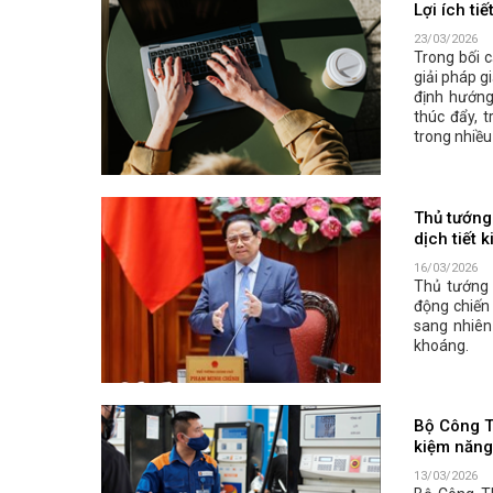
Lợi ích ti
23/03/2026
Trong bối c
giải pháp g
định hướng
thúc đẩy, 
trong nhiều
Thủ tướng
dịch tiết 
16/03/2026
Thủ tướng
động chiến 
sang nhiên
khoáng.
Bộ Công T
kiệm năng
13/03/2026