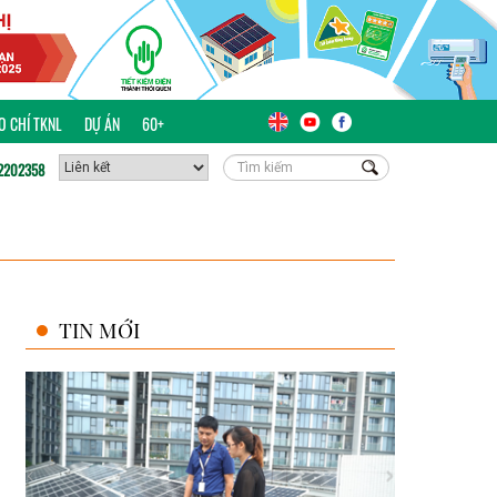
ÁO CHÍ TKNL
DỰ ÁN
60+
2202358
TIN MỚI