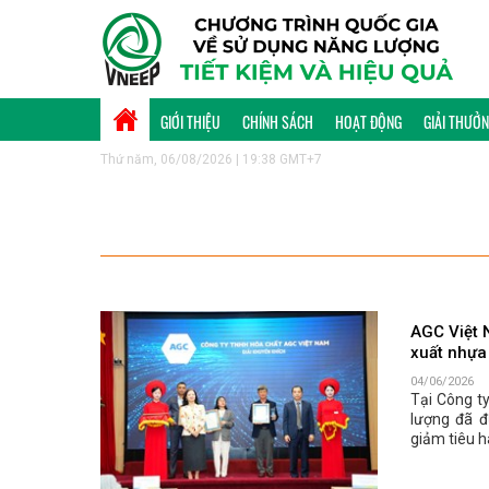
GIỚI THIỆU
CHÍNH SÁCH
HOẠT ĐỘNG
GIẢI THƯỞ
Thứ năm, 06/08/2026 | 19:38 GMT+7
AGC Việt 
xuất nhựa
04/06/2026
Tại Công t
lượng đã đ
giảm tiêu h