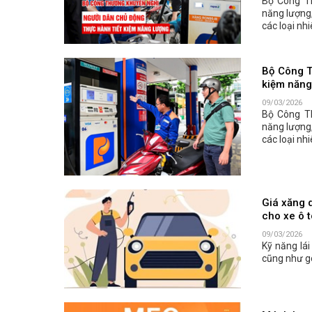
Bộ Công Th
năng lượng,
các loại nh
Bộ Công T
kiệm năng
09/03/2026
Bộ Công Th
năng lượng,
các loại nh
Giá xăng d
cho xe ô t
09/03/2026
Kỹ năng lái
cũng như g