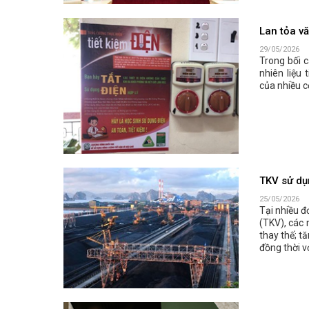
Lan tỏa vă
29/05/2026
Trong bối 
nhiên liệu 
của nhiều c
TKV sử dụ
25/05/2026
Tại nhiều 
(TKV), các 
thay thế; tă
đồng thời v