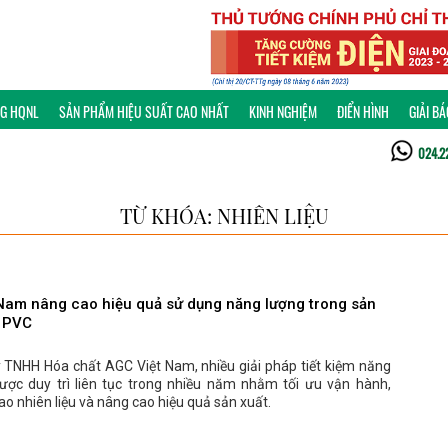
NG HQNL
SẢN PHẨM HIỆU SUẤT CAO NHẤT
KINH NGHIỆM
ĐIỂN HÌNH
GIẢI B
024.2
TỪ KHÓA: NHIÊN LIỆU
Nam nâng cao hiệu quả sử dụng năng lượng trong sản
 PVC
y TNHH Hóa chất AGC Việt Nam, nhiều giải pháp tiết kiệm năng
ược duy trì liên tục trong nhiều năm nhằm tối ưu vận hành,
ao nhiên liệu và nâng cao hiệu quả sản xuất.