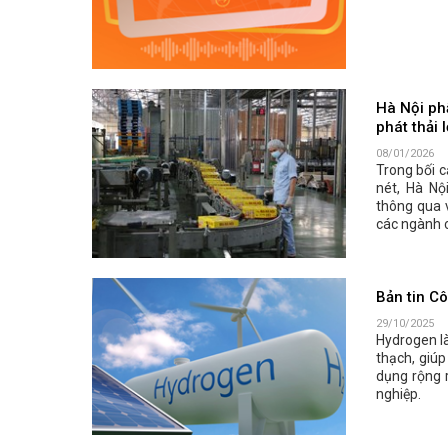
Hà Nội ph
phát thải 
08/01/2026
Trong bối c
nét, Hà Nộ
thông qua 
các ngành c
Bản tin C
29/10/2025
Hydrogen là
thạch, giúp
dụng rộng r
nghiệp.