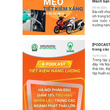
Mách bạn 
09/03/2026
Bài viết chi
ích trong b
của cuộc 
trường năn
[PODCAST 
trong các
15/01/2026
Trong tập 
đây: Hà Nộ
thải lớn; Đ
tập huấn sử