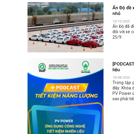
Ấn Độ đề x
nhỏ
10/10/2025
Ấn Độ đã đề
đối với xe 
25/9.
[PODCAST 
liệu
18/08/2025
Trong tập 
đây: Khóa 
PV Power ứ
sao phải ti