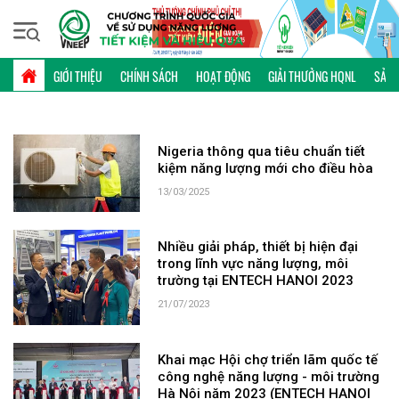
Thứ sáu, 07/08/2026 | 19:07 GMT+7
TỪ KHÓA: MÔI TRƯỜNG BỀN VỮNG
GIỚI THIỆU
CHÍNH SÁCH
HOẠT ĐỘNG
GIẢI THƯỞNG HQNL
SẢN 
Nigeria thông qua tiêu chuẩn tiết
kiệm năng lượng mới cho điều hòa
13/03/2025
Nhiều giải pháp, thiết bị hiện đại
trong lĩnh vực năng lượng, môi
trường tại ENTECH HANOI 2023
21/07/2023
Khai mạc Hội chợ triển lãm quốc tế
công nghệ năng lượng - môi trường
Hà Nội năm 2023 (ENTECH HANOI