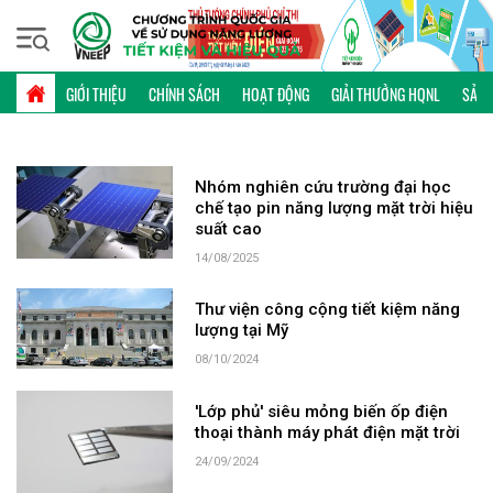
Thứ bảy, 08/08/2026 | 17:11 GMT+7
TỪ KHÓA: PIN MẶT TRỜI
GIỚI THIỆU
CHÍNH SÁCH
HOẠT ĐỘNG
GIẢI THƯỞNG HQNL
SẢN 
Nhóm nghiên cứu trường đại học
chế tạo pin năng lượng mặt trời hiệu
suất cao
14/08/2025
Thư viện công cộng tiết kiệm năng
lượng tại Mỹ
08/10/2024
'Lớp phủ' siêu mỏng biến ốp điện
thoại thành máy phát điện mặt trời
24/09/2024