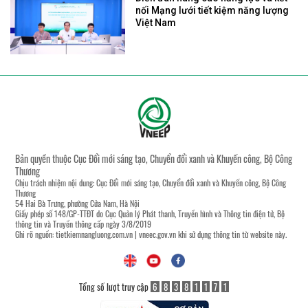
nối Mạng lưới tiết kiệm năng lượng
Việt Nam
Bản quyền thuộc Cục Đổi mới sáng tạo, Chuyển đổi xanh và Khuyến công, Bộ Công
Thương
Chịu trách nhiệm nội dung: Cục Đổi mới sáng tạo, Chuyển đổi xanh và Khuyến công, Bộ Công
Thương
54 Hai Bà Trưng, phường Cửa Nam, Hà Nội
Giấy phép số 148/GP-TTĐT do Cục Quản lý Phát thanh, Truyền hình và Thông tin điện tử, Bộ
thông tin và Truyền thông cấp ngày 3/8/2019
Ghi rõ nguồn:
tietkiemnangluong.com.vn
|
vneec.gov.vn
khi sử dụng thông tin từ website này.
Tổng số lượt truy cập
6
8
3
8
1
1
7
1