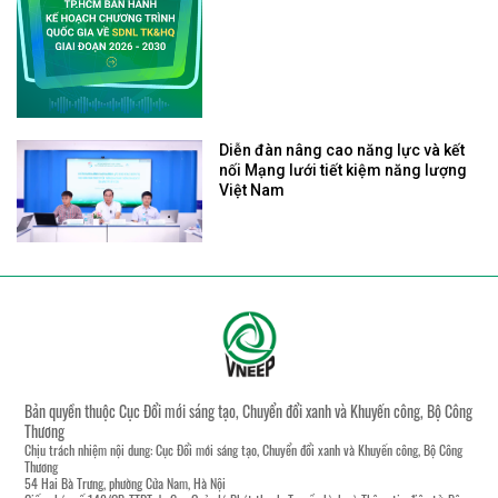
Diễn đàn nâng cao năng lực và kết
nối Mạng lưới tiết kiệm năng lượng
Việt Nam
Bản quyền thuộc Cục Đổi mới sáng tạo, Chuyển đổi xanh và Khuyến công, Bộ Công
Thương
Chịu trách nhiệm nội dung: Cục Đổi mới sáng tạo, Chuyển đổi xanh và Khuyến công, Bộ Công
Thương
54 Hai Bà Trưng, phường Cửa Nam, Hà Nội
Giấy phép số 148/GP-TTĐT do Cục Quản lý Phát thanh, Truyền hình và Thông tin điện tử, Bộ