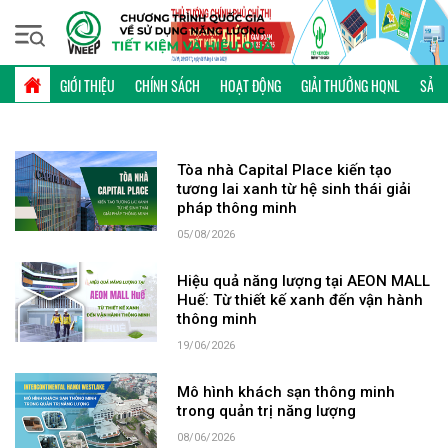
Thứ bảy, 08/08/2026 | 13:36 GMT+7
TỪ KHÓA: TÒA NHÀ
GIỚI THIỆU
CHÍNH SÁCH
HOẠT ĐỘNG
GIẢI THƯỞNG HQNL
SẢN 
Tòa nhà Capital Place kiến tạo
tương lai xanh từ hệ sinh thái giải
pháp thông minh
05/08/2026
Hiệu quả năng lượng tại AEON MALL
Huế: Từ thiết kế xanh đến vận hành
thông minh
19/06/2026
Mô hình khách sạn thông minh
trong quản trị năng lượng
08/06/2026