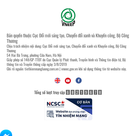
Bản quyền thuộc Cục Đổi mới sáng tạo, Chuyển đổi xanh và Khuyến công, Bộ Công
Thương
Chịu trách nhiệm nội dung: Cục Đổi mới sáng tạo, Chuyển đổi xanh và Khuyến công, Bộ Công
Thương
54 Hai Bà Trưng, phường Cửa Nam, Hà Nội
Giấy phép số 148/GP-TTĐT do Cục Quản lý Phát thanh, Truyền hình và Thông tin điện tử, Bộ
thông tin và Truyền thông cấp ngày 3/8/2019
Ghi rõ nguồn:
tietkiemnangluong.com.vn
|
vneec.gov.vn
khi sử dụng thông tin từ website này.
Tổng số lượt truy cập
6
8
2
1
9
6
7
8