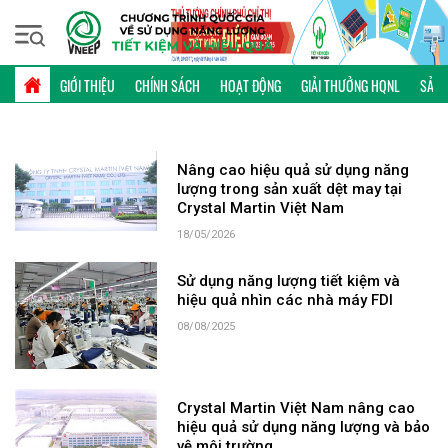
Thứ năm, 06/08/2026 | 15:39 GMT+7
TỪ KHÓA: CRYSTAL MARTIN
GIỚI THIỆU
CHÍNH SÁCH
HOẠT ĐỘNG
GIẢI THƯỞNG HQNL
SẢN 
Nâng cao hiệu quả sử dụng năng
lượng trong sản xuất dệt may tại
Crystal Martin Việt Nam
18/05/2026
Sử dụng năng lượng tiết kiệm và
hiệu quả nhìn các nhà máy FDI
08/08/2025
Crystal Martin Việt Nam nâng cao
hiệu quả sử dụng năng lượng và bảo
vệ môi trường