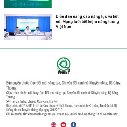
Diễn đàn nâng cao năng lực và kết
nối Mạng lưới tiết kiệm năng lượng
Việt Nam
Bản quyền thuộc Cục Đổi mới sáng tạo, Chuyển đổi xanh và Khuyến công, Bộ Công
Thương
Chịu trách nhiệm nội dung: Cục Đổi mới sáng tạo, Chuyển đổi xanh và Khuyến công, Bộ Công
Thương
54 Hai Bà Trưng, phường Cửa Nam, Hà Nội
Giấy phép số 148/GP-TTĐT do Cục Quản lý Phát thanh, Truyền hình và Thông tin điện tử, Bộ
thông tin và Truyền thông cấp ngày 3/8/2019
Ghi rõ nguồn:
tietkiemnangluong.com.vn
|
vneec.gov.vn
khi sử dụng thông tin từ website này.