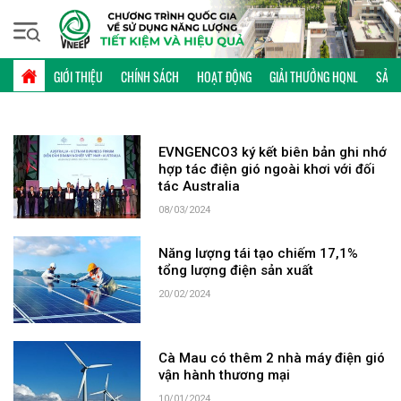
Thứ sáu, 07/08/2026 | 06:35 GMT+7
TỪ KHÓA: ĐIỆN GIÓ
GIỚI THIỆU
CHÍNH SÁCH
HOẠT ĐỘNG
GIẢI THƯỞNG HQNL
SẢN 
EVNGENCO3 ký kết biên bản ghi nhớ
hợp tác điện gió ngoài khơi với đối
tác Australia
08/03/2024
Năng lượng tái tạo chiếm 17,1%
tổng lượng điện sản xuất
20/02/2024
Cà Mau có thêm 2 nhà máy điện gió
vận hành thương mại
10/01/2024