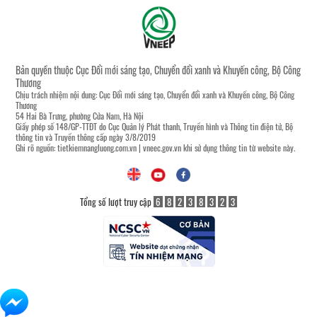
Bản quyền thuộc Cục Đổi mới sáng tạo, Chuyển đổi xanh và Khuyến công, Bộ Công
Thương
Chịu trách nhiệm nội dung: Cục Đổi mới sáng tạo, Chuyển đổi xanh và Khuyến công, Bộ Công
Thương
54 Hai Bà Trưng, phường Cửa Nam, Hà Nội
Giấy phép số 148/GP-TTĐT do Cục Quản lý Phát thanh, Truyền hình và Thông tin điện tử, Bộ
thông tin và Truyền thông cấp ngày 3/8/2019
Ghi rõ nguồn:
tietkiemnangluong.com.vn
|
vneec.gov.vn
khi sử dụng thông tin từ website này.
Tổng số lượt truy cập
6
8
2
3
8
3
2
3