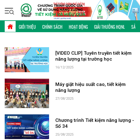
Thứ năm, 06/08/2026 | 23:49 GMT+7
TỪ KHÓA: MÁY GIẶT
GIỚI THIỆU
CHÍNH SÁCH
HOẠT ĐỘNG
GIẢI THƯỞNG HQNL
SẢN 
[VIDEO CLIP] Tuyên truyền tiết kiệm
năng lượng tại trường học
16/12/2025
Máy giặt hiệu suất cao, tiết kiệm
năng lượng
27/08/2025
Chương trình Tiết kiệm năng lượng -
Số 34
25/08/2025