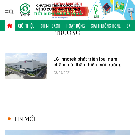
Thứ sáu, 07/08/2026 | 20:00 GMT+7
TỪ KHÓA: NAM CHÂM THÂN THIỆN MÔI
GIỚI THIỆU
CHÍNH SÁCH
HOẠT ĐỘNG
GIẢI THƯỞNG HQNL
SẢN 
TRƯỜNG
LG Innotek phát triển loại nam
châm mới thân thiện môi trường
23/09/2021
TIN MỚI