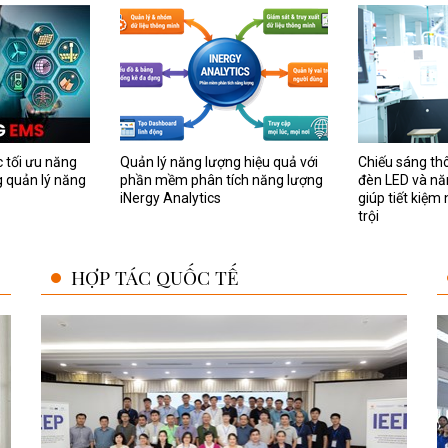
 tối ưu năng
Quản lý năng lượng hiệu quả với
Chiếu sáng th
g quản lý năng
phần mềm phân tích năng lượng
đèn LED và nă
iNergy Analytics
giúp tiết kiệm
trội
HỢP TÁC QUỐC TẾ