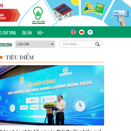
ÁO CHÍ TKNL
DỰ ÁN
60+
2202358
TIÊU ĐIỂM