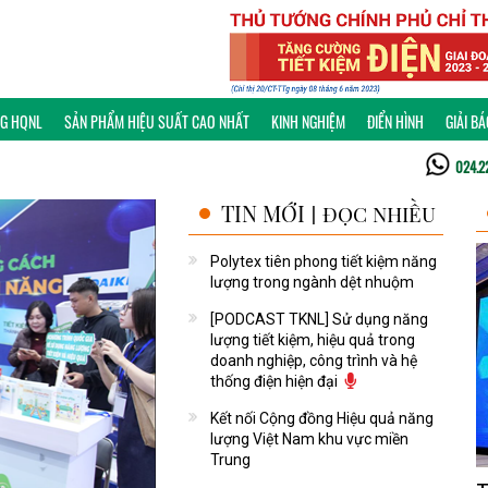
NG HQNL
SẢN PHẨM HIỆU SUẤT CAO NHẤT
KINH NGHIỆM
ĐIỂN HÌNH
GIẢI B
024.2
TIN MỚI
ĐỌC NHIỀU
|
Polytex tiên phong tiết kiệm năng
lượng trong ngành dệt nhuộm
[PODCAST TKNL] Sử dụng năng
lượng tiết kiệm, hiệu quả trong
doanh nghiệp, công trình và hệ
thống điện hiện đại
Kết nối Cộng đồng Hiệu quả năng
lượng Việt Nam khu vực miền
Trung