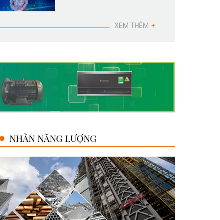
XEM THÊM
+
NHÃN NĂNG LƯỢNG