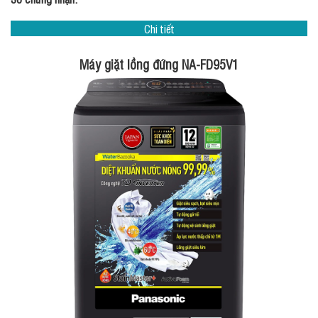
Chi tiết
Máy giặt lồng đứng NA-FD95V1