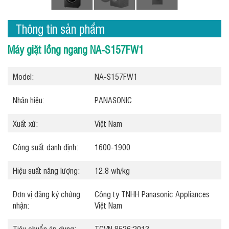
Thông tin sản phẩm
Máy giặt lồng ngang NA-S157FW1
Model:
NA-S157FW1
Nhãn hiệu:
PANASONIC
Xuất xứ:
Việt Nam
Công suất danh định:
1600-1900
Hiệu suất năng lượng:
12.8 wh/kg
Đơn vị đăng ký chứng
Công ty TNHH Panasonic Appliances
nhận:
Việt Nam
Tiêu chuẩn áp dụng:
TCVN 8526:2013