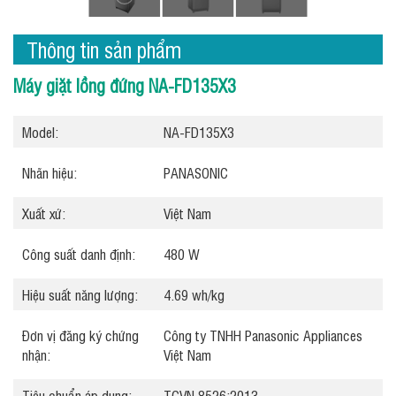
Thông tin sản phẩm
Máy giặt lồng đứng NA-FD135X3
Model:
NA-FD135X3
Nhãn hiệu:
PANASONIC
Xuất xứ:
Việt Nam
Công suất danh định:
480 W
Hiệu suất năng lượng:
4.69 wh/kg
Đơn vị đăng ký chứng
Công ty TNHH Panasonic Appliances
nhận:
Việt Nam
Tiêu chuẩn áp dụng:
TCVN 8526:2013