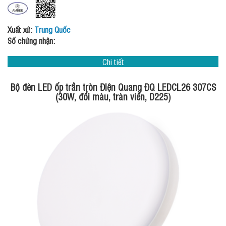
Xuất xứ:
Trung Quốc
Số chứng nhận:
Chi tiết
Bộ đèn LED ốp trần tròn Điện Quang ĐQ LEDCL26 307CS
(30W, đổi màu, tràn viền, D225)