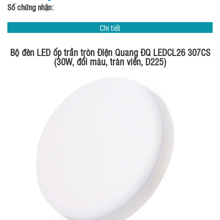
Số chứng nhận:
Chi tiết
Bộ đèn LED ốp trần tròn Điện Quang ĐQ LEDCL26 307CS
(30W, đổi màu, tràn viền, D225)