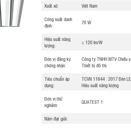
Xuất xứ:
Việt Nam
Công suất danh
70 W
định:
Hiệu suất năng
≥ 120 lm/W
lượng:
Đơn vị đăng ký
Công ty TNHH MTV Chiếu s
chứng nhận:
Thiết bị đô thị
Tiêu chuẩn áp
TCVN 11844 : 2017 Đèn LE
dụng:
Hiệu suất năng lượng
Đơn vị thử
QUATEST 1
nghiệm:
Năm đạt giải: