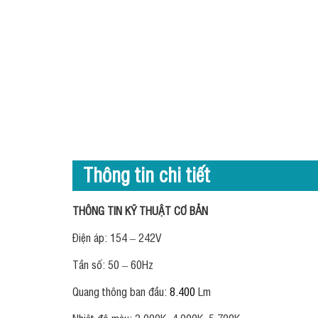
Thông tin chi tiết
THÔNG TIN KỸ THUẬT CƠ BẢN
Điện áp: 154 – 242V
Tần số: 50 – 60Hz
Quang thông ban đầu:
8
.4
00
Lm
Nhiệt độ màu: 3.000K, 4.000K, 5.700K