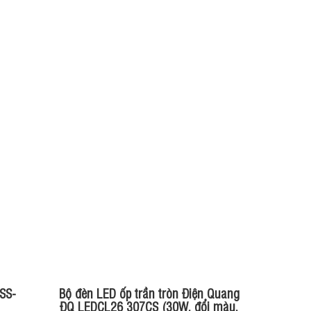
SS-
Bộ đèn LED ốp trần tròn Điện Quang
ĐQ LEDCL26 307CS (30W, đổi màu,