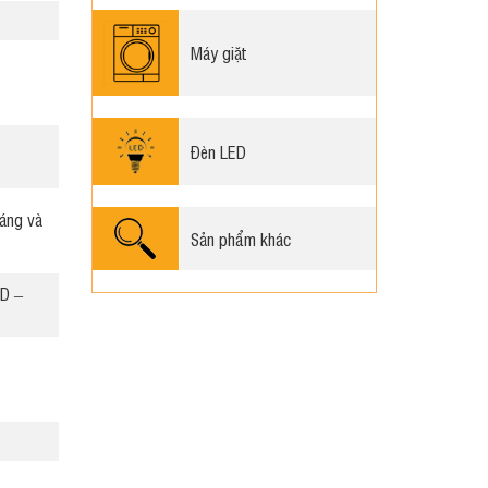
Máy giặt
Đèn LED
áng và
Sản phẩm khác
D –