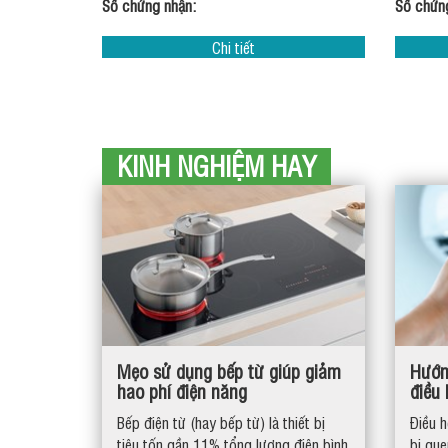
Số chứng nhận:
Số chứn
Chi tiết
KINH NGHIỆM HAY
Mẹo sử dụng bếp từ giúp giảm
Hướn
hao phí điện năng
điều 
Bếp điện từ (hay bếp từ) là thiết bị
Điều h
tiêu tốn gần 11% tổng lượng điện bình
bị qu