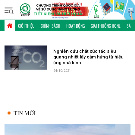
Thứ bảy, 08/08/2026 | 09:06 GMT+7
TỪ KHÓA: XÚC TÁC SIÊU QUANG NHIỆT
GIỚI THIỆU
CHÍNH SÁCH
HOẠT ĐỘNG
GIẢI THƯỞNG HQNL
SẢN 
Nghiên cứu chất xúc tác siêu
quang nhiệt lấy cảm hứng từ hiệu
ứng nhà kính
24/10/2021
TIN MỚI