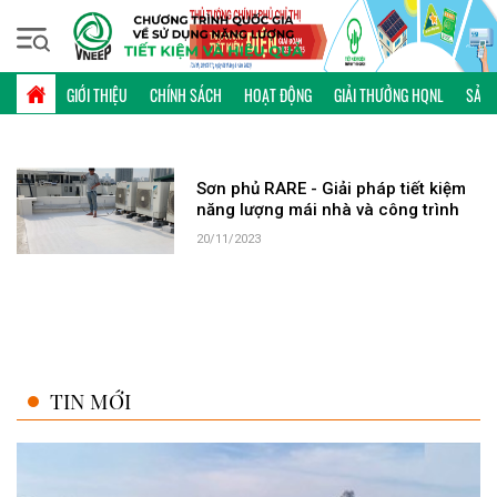
Chủ nhật, 09/08/2026 | 19:00 GMT+7
TỪ KHÓA: SƠN PHỦ RARE
GIỚI THIỆU
CHÍNH SÁCH
HOẠT ĐỘNG
GIẢI THƯỞNG HQNL
SẢN 
Sơn phủ RARE - Giải pháp tiết kiệm
năng lượng mái nhà và công trình
20/11/2023
TIN MỚI