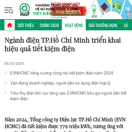
Thứ năm, 06/08/2026 | 11:42 GMT+7
HOẠT ĐỘNG
GIỚI THIỆU
CHÍNH SÁCH
HOẠT ĐỘNG
GIẢI THƯỞNG HQNL
SẢN 
Ngành điện TP.Hồ Chí Minh triển khai
hiệu quả tiết kiệm điện
05/02/2025
EVNHCMC tăng cường công tác tiết kiệm điện năm 2024
Vận động doanh nghiệp, người dân sử dụng điện hợp lý
Tiêu thụ điện liên tục tăng cao, EVNHCMC kêu gọi người dân tiết
kiệm điện
Năm 2024, Tổng công ty Điện lực TP.Hồ Chí Minh (EVN
HCMC) đã tiết kiệm được 779 triệu kWh, tương ứng với