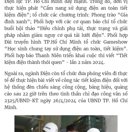
Điện lực TP. Hồ Chí Minh đẩy mạnh. Trong đó, đơn vị
thực hiện phát “Cẩm nang sử dụng điện an toàn tiết
kiệm điện”; tổ chức các chương trình: Phong trào “Gia
đình xanh”; Phối hợp với các cơ quan báo chí tổ chức
buổi hội thảo “Điều chỉnh phụ tải, thực trạng và giải
pháp nhằm giảm nguy cơ quá tải lưới điện”. Phối hợp
Đài truyền hình TP.Hồ Chí Minh tổ chức Gameshow
“Học sinh chung tay sử dụng điện an toàn, tiết kiệm”.
Phối hợp báo Thanh Niên triển khai cuộc thi viết “Tiết
kiệm điện thành thói quen” - lần 2 năm 2024.
Ngoài ra, ngành Điện còn tổ chức đưa phóng viên đi thực
tế để thực hiện bài viết về công tác tiết kiệm điện đối với
hệ thống đèn chiếu sáng công cộng, bảng hiệu, quảng
cáo sau 22 giờ trên theo tinh thần chỉ đạo công văn số
2325/UBND-KT ngày 26/4/2024 của UBND TP. Hồ Chí
Minh.