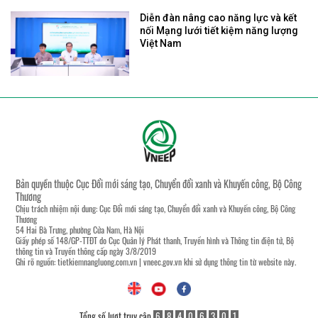
Diễn đàn nâng cao năng lực và kết
nối Mạng lưới tiết kiệm năng lượng
Việt Nam
Bản quyền thuộc Cục Đổi mới sáng tạo, Chuyển đổi xanh và Khuyến công, Bộ Công
Thương
Chịu trách nhiệm nội dung: Cục Đổi mới sáng tạo, Chuyển đổi xanh và Khuyến công, Bộ Công
Thương
54 Hai Bà Trưng, phường Cửa Nam, Hà Nội
Giấy phép số 148/GP-TTĐT do Cục Quản lý Phát thanh, Truyền hình và Thông tin điện tử, Bộ
thông tin và Truyền thông cấp ngày 3/8/2019
Ghi rõ nguồn:
tietkiemnangluong.com.vn
|
vneec.gov.vn
khi sử dụng thông tin từ website này.
Tổng số lượt truy cập
6
8
4
0
6
3
0
1