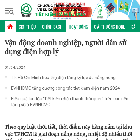
Chủ nhật, 09/08/2026 | 06:28 GMT+7
HOẠT ĐỘNG
GIỚI THIỆU
CHÍNH SÁCH
HOẠT ĐỘNG
GIẢI THƯỞNG HQNL
SẢN 
Vận động doanh nghiệp, người dân sử
dụng điện hợp lý
01/04/2024
TP. Hồ Chí Minh tiêu thụ điện tăng kỷ lục do nắng nóng
EVNHCMC tăng cường công tác tiết kiệm điện năm 2024
Hiệu quả lan tỏa 'Tiết kiệm điện thành thói quen' trên các nền
tảng số ở EVNHCMC
Theo quy luật thời tiết, thời điểm này hàng năm tại khu
vực TPHCM là giai đoạn nắng nóng, nhiệt độ nhiều thời