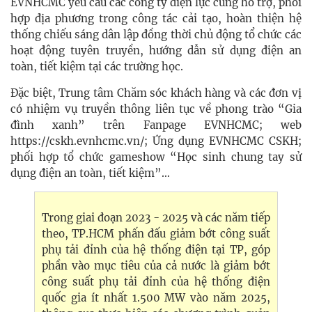
EVNHCMC yêu cầu các công ty điện lực cũng hỗ trợ, phối
hợp địa phương trong công tác cải tạo, hoàn thiện hệ
thống chiếu sáng dân lập đồng thời chủ động tổ chức các
hoạt động tuyên truyền, hướng dẫn sử dụng điện an
toàn, tiết kiệm tại các trường học.
Đặc biệt, Trung tâm Chăm sóc khách hàng và các đơn vị
có nhiệm vụ truyền thông liên tục về phong trào “Gia
đình xanh” trên Fanpage EVNHCMC; web
https://cskh.evnhcmc.vn/; Ứng dụng EVNHCMC CSKH;
phối hợp tổ chức gameshow “Học sinh chung tay sử
dụng điện an toàn, tiết kiệm”…
Trong giai đoạn 2023 - 2025 và các năm tiếp
theo, TP.HCM phấn đấu giảm bớt công suất
phụ tải đỉnh của hệ thống điện tại TP, góp
phần vào mục tiêu của cả nước là giảm bớt
công suất phụ tải đỉnh của hệ thống điện
quốc gia ít nhất 1.500 MW vào năm 2025,