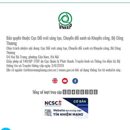
Bản quyền thuộc Cục Đổi mới sáng tạo, Chuyển đổi xanh và Khuyến công, Bộ Công
Thương
Chịu trách nhiệm nội dung: Cục Đổi mới sáng tạo, Chuyển đổi xanh và Khuyến công, Bộ Công
Thương
54 Hai Bà Trưng, phường Cửa Nam, Hà Nội
Giấy phép số 148/GP-TTĐT do Cục Quản lý Phát thanh, Truyền hình và Thông tin điện tử, Bộ
thông tin và Truyền thông cấp ngày 3/8/2019
Ghi rõ nguồn:
tietkiemnangluong.com.vn
|
vneec.gov.vn
khi sử dụng thông tin từ website này.
Tổng số lượt truy cập
6
8
4
5
6
2
8
6