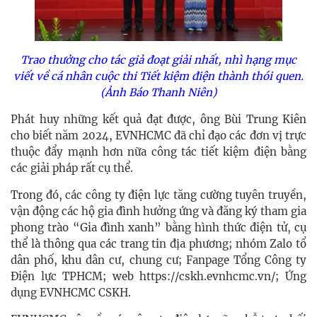
Trao thưởng cho tác giả đoạt giải nhất, nhì hạng mục
viết về cá nhân cuộc thi Tiết kiệm điện thành thói quen.
(Ảnh Báo Thanh Niên)
Phát huy những kết quả đạt được, ông Bùi Trung Kiên
cho biết năm 2024, EVNHCMC đã chỉ đạo các đơn vị trực
thuộc đẩy mạnh hơn nữa công tác tiết kiệm điện bằng
các giải pháp rất cụ thể.
Trong đó, các công ty điện lực tăng cường tuyên truyền,
vận động các hộ gia đình hưởng ứng và đăng ký tham gia
phong trào “Gia đình xanh” bằng hình thức điện tử, cụ
thể là thông qua các trang tin địa phương; nhóm Zalo tổ
dân phố, khu dân cư, chung cư; Fanpage Tổng Công ty
Điện lực TPHCM; web https://cskh.evnhcmc.vn/; Ứng
dụng EVNHCMC CSKH.