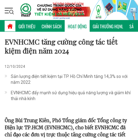
Thứ hai, 10/08/2026 | 09:58 GMT+7
HOẠT ĐỘNG
GIỚI THIỆU
CHÍNH SÁCH
HOẠT ĐỘNG
GIẢI THƯỞNG HQNL
SẢN 
EVNHCMC tăng cường công tác tiết
kiệm điện năm 2024
12/10/2024
Sản lượng điện tiết kiệm tại TP. Hồ Chí Minh tăng 14,3% so với
năm 2022
EVNHCMC đẩy mạnh sử dụng hiệu quả năng lượng và giảm khí
thải nhà kính
Ông Bùi Trung Kiên, Phó Tổng giám đốc Tổng công ty
Điện lực TP.HCM (EVNHCMC), cho biết EVNHCMC đã
chỉ đạo các đơn vị trực thuộc tăng cường công tác tiết