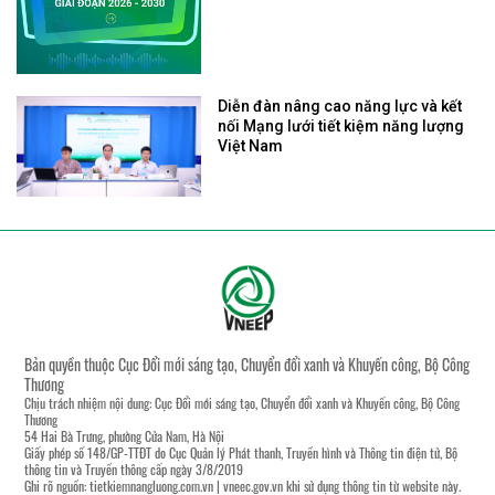
Diễn đàn nâng cao năng lực và kết
nối Mạng lưới tiết kiệm năng lượng
Việt Nam
Bản quyền thuộc Cục Đổi mới sáng tạo, Chuyển đổi xanh và Khuyến công, Bộ Công
Thương
Chịu trách nhiệm nội dung: Cục Đổi mới sáng tạo, Chuyển đổi xanh và Khuyến công, Bộ Công
Thương
54 Hai Bà Trưng, phường Cửa Nam, Hà Nội
Giấy phép số 148/GP-TTĐT do Cục Quản lý Phát thanh, Truyền hình và Thông tin điện tử, Bộ
thông tin và Truyền thông cấp ngày 3/8/2019
Ghi rõ nguồn:
tietkiemnangluong.com.vn
|
vneec.gov.vn
khi sử dụng thông tin từ website này.