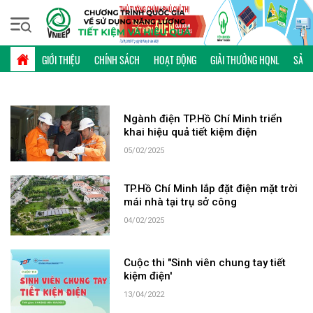
Thứ sáu, 07/08/2026 | 16:35 GMT+7
TỪ KHÓA: TP.HỒ CHÍ MINH
GIỚI THIỆU
CHÍNH SÁCH
HOẠT ĐỘNG
GIẢI THƯỞNG HQNL
SẢN 
Ngành điện TP.Hồ Chí Minh triển
khai hiệu quả tiết kiệm điện
05/02/2025
TP.Hồ Chí Minh lắp đặt điện mặt trời
mái nhà tại trụ sở công
04/02/2025
Cuộc thi "Sinh viên chung tay tiết
kiệm điện'
13/04/2022