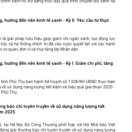
chính sách hỗ trợ đang thúc đẩy quá trình chuyển đổi xanh tại
g, hướng đến nền kinh tế xanh - Kỳ II: Yêu cầu từ thực
ện là giải pháp hữu hiệu giúp giảm chi ngân sách, tạo động lực
ã hội, cả hệ thống chính trị đã vào cuộc quyết liệt với các hành
c cơ quan, đơn vị và mọi tầng lớp Nhân dân.
, hướng đến nền kinh tế xanh - Kỳ I: Giảm chi phí, tăng
 tỉnh Phú Thọ ban hành Kế hoạch số 1328/KH-UBND thực hiện
 về sử dụng năng lượng tiết kiệm và hiệu quả giai đoạn 2020 -
h Phú Thọ.
ng báo chí tuyên truyền về sử dụng năng lượng tiết
ăm 2025
, tại Hà Nội, Bộ Công Thương phối hợp với Hội Nhà báo Việt
động giải thưởng báo chí tuyên truyền về sử dụng năng lượng