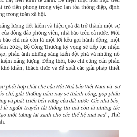
húc đẩy nền kinh tế xanh. Để hiện thực hóa mục tiêu
i trò tiên phong trong việc lan tỏa thông điệp, định
g trong toàn xã hội.
năng lượng tiết kiệm và hiệu quả đã trở thành một sự
a của đông đảo phóng viên, nhà báo trên cả nước. Mỗi
 báo chí mà còn là một lời kêu gọi hành động, một
Năm 2025, Bộ Công Thương kỳ vọng sẽ tiếp tục nhận
tạo, phản ánh những sáng kiến đột phá và những nỗ
t kiệm năng lượng. Đồng thời, báo chí cũng cần phản
 khó khăn, thách thức và đề xuất các giải pháp thiết
sự phối hợp chặt chẽ của Hội Nhà báo Việt Nam và sự
o chí, giải thưởng năm nay sẽ thành công, góp phần
ng và phát triển bền vững của đất nước. Các nhà báo,
ỉ là người truyền tải thông tin mà còn là những tác
tạo một tương lai xanh cho các thế hệ mai sau
", Thứ
h.