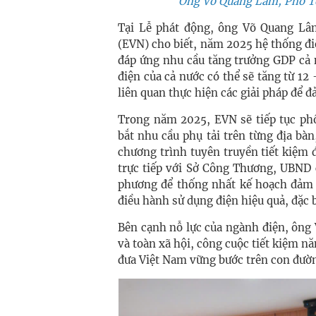
Ông Võ Quang Lâm, Phó Tổ
Tại Lễ phát động, ông Võ Quang Lâ
(EVN) cho biết, năm 2025 hệ thống điệ
đáp ứng nhu cầu tăng trưởng GDP cả 
điện của cả nước có thể sẽ tăng từ 12
liên quan thực hiện các giải pháp để 
Trong năm 2025, EVN sẽ tiếp tục ph
bắt nhu cầu phụ tải trên từng địa bàn
chương trình tuyên truyền tiết kiệm đ
trực tiếp với Sở Công Thương, UBND 
phương để thống nhất kế hoạch đảm b
điều hành sử dụng điện hiệu quả, đặc
Bên cạnh nỗ lực của ngành điện, ông 
và toàn xã hội, công cuộc tiết kiệm nă
đưa Việt Nam vững bước trên con đườ