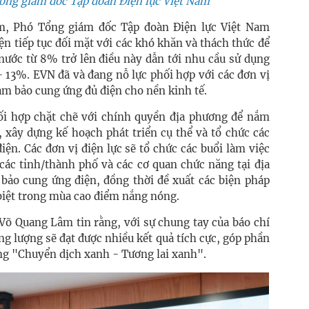
ng giám đốc Tập đoàn Điện lực Việt Nam
m, Phó Tổng giám đốc Tập đoàn Điện lực Việt Nam
n tiếp tục đối mặt với các khó khăn và thách thức để
nước từ 8% trở lên điều này dẫn tới nhu cầu sử dụng
 - 13%. EVN đã và đang nỗ lực phối hợp với các đơn vị
đảm bảo cung ứng đủ điện cho nền kinh tế.
ối hợp chặt chẽ với chính quyền địa phương để nắm
, xây dựng kế hoạch phát triển cụ thể và tổ chức các
iện. Các đơn vị điện lực sẽ tổ chức các buổi làm việc
các tỉnh/thành phố và các cơ quan chức năng tại địa
ảo cung ứng điện, đồng thời đề xuất các biện pháp
 biệt trong mùa cao điểm nắng nóng.
Võ Quang Lâm tin rằng, với sự chung tay của báo chí
ng lượng sẽ đạt được nhiều kết quả tích cực, góp phần
ng "Chuyển dịch xanh - Tương lai xanh".