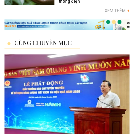
thông điện
XEM THÊM
+
CÙNG CHUYÊN MỤC