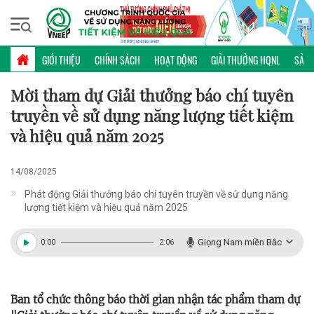
Thứ bảy, 08/08/2026 | 20:38 GMT+7
GIẢI BÁO CHÍ TKNL
GIỚI THIỆU
CHÍNH SÁCH
HOẠT ĐỘNG
GIẢI THƯỞNG HQNL
SẢN 
Mời tham dự Giải thưởng báo chí tuyên
truyền về sử dụng năng lượng tiết kiệm
và hiệu quả năm 2025
14/08/2025
Phát động Giải thưởng báo chí tuyên truyền về sử dụng năng
lượng tiết kiệm và hiệu quả năm 2025
Giọng Nam miền Bắc
0:00
2:06
Ban tổ chức thông báo thời gian nhận tác phẩm tham dự