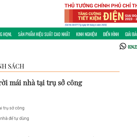
NG HQNL
SẢN PHẨM HIỆU SUẤT CAO NHẤT
KINH NGHIỆM
ĐIỂN HÌNH
GIẢI B
024.2
NH SÁCH
ời mái nhà tại trụ sở công
ại trụ sở công
 nhà để tự dùng