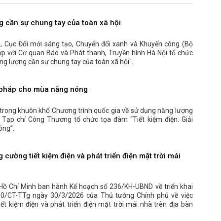
g cần sự chung tay của toàn xã hội
 Cục Đổi mới sáng tạo, Chuyển đổi xanh và Khuyến công (Bộ
p với Cơ quan Báo và Phát thanh, Truyền hình Hà Nội tổ chức
ng lượng cần sự chung tay của toàn xã hội".
ải pháp cho mùa nắng nóng
, trong khuôn khổ Chương trình quốc gia về sử dụng năng lượng
, Tạp chí Công Thương tổ chức tọa đàm “Tiết kiệm điện: Giải
óng”.
 cường tiết kiệm điện và phát triển điện mặt trời mái
Hồ Chí Minh ban hành Kế hoạch số 236/KH-UBND về triển khai
 10/CT-TTg ngày 30/3/2026 của Thủ tướng Chính phủ về việc
iết kiệm điện và phát triển điện mặt trời mái nhà trên địa bàn