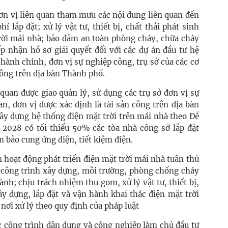
đơn vị liên quan tham mưu các nội dung liên quan đến
hí lắp đặt; xử lý vật tư, thiết bị, chất thải phát sinh
trời mái nhà; bảo đảm an toàn phòng cháy, chữa cháy
ếp nhận hồ sơ giải quyết đối với các dự án đầu tư hệ
 hành chính, đơn vị sự nghiệp công, trụ sở của các cơ
công trên địa bàn Thành phố.
 quan được giao quản lý, sử dụng các trụ sở đơn vị sự
an, đơn vị được xác định là tài sản công trên địa bàn
xây dựng hệ thống điện mặt trời trên mái nhà theo Đề
028 có tối thiểu 50% các tòa nhà công sở lắp đặt
 bảo cung ứng điện, tiết kiệm điện.
n hoạt động phát triển điện mặt trời mái nhà tuân thủ
n công trình xây dựng, môi trường, phòng chống cháy
nh; chịu trách nhiệm thu gom, xử lý vật tư, thiết bị,
ây dựng, lắp đặt và vận hành khai thác điện mặt trời
nơi xử lý theo quy định của pháp luật
c công trình dân dụng và công nghiệp làm chủ đầu tư