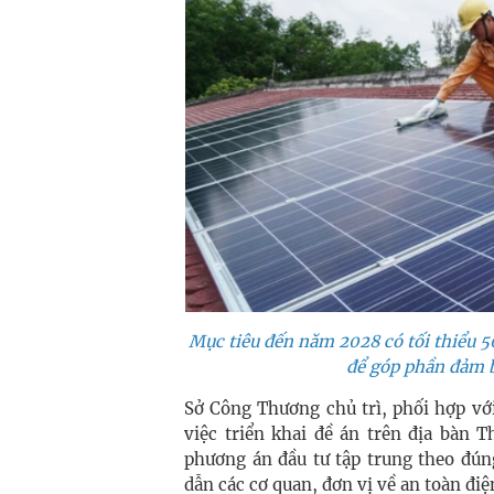
Mục tiêu đến năm 2028 có tối thiểu 5
để góp phần đảm b
Sở Công Thương chủ trì, phối hợp với
việc triển khai đề án trên địa bàn 
phương án đầu tư tập trung theo đún
dẫn các cơ quan, đơn vị về an toàn điệ