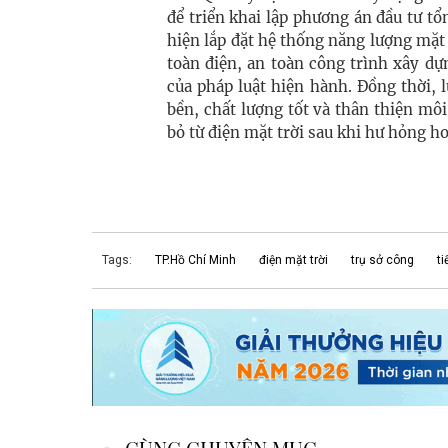
để triển khai lập phương án đầu tư tổn
hiện lắp đặt hệ thống năng lượng mặt 
toàn điện, an toàn công trình xây d
của pháp luật hiện hành. Đồng thời,
bền, chất lượng tốt và thân thiện mô
bỏ từ điện mặt trời sau khi hư hỏng h
Tags:
TP.Hồ Chí Minh
điện mặt trời
trụ sở công
ti