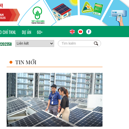
ÁO CHÍ TKNL
DỰ ÁN
60+
2202358
TIN MỚI