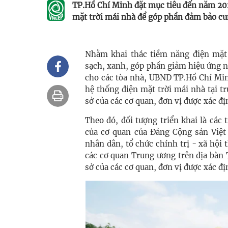
TP.Hồ Chí Minh đặt mục tiêu đến năm 2028
mặt trời mái nhà để góp phần đảm bảo cun
Nhằm khai thác tiềm năng điện mặt 
sạch, xanh, góp phần giảm hiệu ứng n
cho các tòa nhà, UBND TP.Hồ Chí Min
hệ thống điện mặt trời mái nhà tại t
sở của các cơ quan, đơn vị được xác đị
Theo đó, đối tượng triển khai là các
của cơ quan của Đảng Cộng sản Việt
nhân dân, tổ chức chính trị - xã hội
các cơ quan Trung ương trên địa bàn 
sở của các cơ quan, đơn vị được xác đị