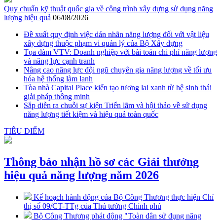
Quy chuẩn kỹ thuật quốc gia về công trình xây dựng sử dụng năng
lượng hiệu quả
06/08/2026
Đề xuất quy định việc dán nhãn năng lượng đối với vật liệu
xây dựng thuộc phạm vi quản lý của Bộ Xây dựng
Tọa đàm VTV: Doanh nghiệp với bài toán chi phí năng lượng
và năng lực cạnh tranh
Nâng cao năng lực đội ngũ chuyên gia năng lượng về tối ưu
hóa hệ thống làm lạnh
Tòa nhà Capital Place kiến tạo tương lai xanh từ hệ sinh thái
giải pháp thông minh
Sắp diễn ra chuỗi sự kiện Triển lãm và hội thảo về sử dụng
năng lượng tiết kiệm và hiệu quả toàn quốc
TIÊU ĐIỂM
Thông báo nhận hồ sơ các Giải thưởng
hiệu quả năng lượng năm 2026
Kế hoạch hành động của Bộ Công Thương thực hiện Chỉ
thị số 09/CT-TTg của Thủ tướng Chính phủ
Bộ Công Thương phát động "Toàn dân sử dụng năng