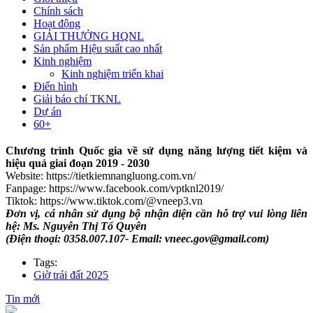
Chính sách
Hoạt động
GIẢI THƯỞNG HQNL
- Click để download poster ngang
tại đây
Sản phẩm Hiệu suất cao nhất
- Click để download poster dọc
tại đây
Kinh nghiệm
- Click để download phướn dọc
tại đây
Kinh nghiệm triển khai
- Click để dowload phướn ngang
tại đây
Điển hình
- Click để download frame Facebook
tại đây
Giải báo chí TKNL
- Click để download áo, mũ và túi
tại đây
Dự án
Download toàn bộ file thiết kế Bộ tài liệu kêu gọi toàn dân tiết kiệm
60+
năng lượng hưởng ứng Giờ Trái đất năm 2025
TẠI ĐÂY.​
Chương trình Quốc gia về sử dụng năng lượng tiết kiệm và
hiệu quả giai đoạn 2019 - 2030
Website: https://tietkiemnangluong.com.vn/
Fanpage: https://www.facebook.com/vptknl2019/
Tiktok: https://www.tiktok.com/@vneep3.vn
Đơn vị, cá nhân sử dụng bộ nhận diện cần hỗ trợ vui lòng liên
hệ: Ms. Nguyễn Thị Tố Quyên
(Điện thoại: 0358.007.107- Email:
vneec.gov@gmail.com
)
Tags:
Giờ trái đất 2025
Tin mới