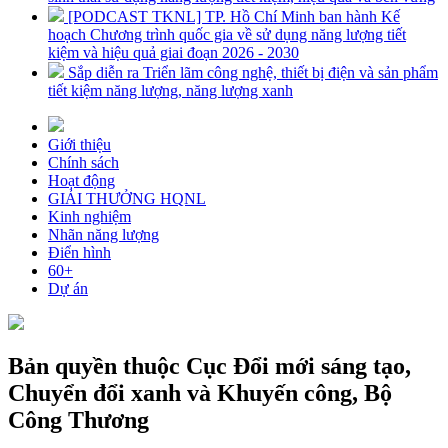
[PODCAST TKNL] TP. Hồ Chí Minh ban hành Kế
hoạch Chương trình quốc gia về sử dụng năng lượng tiết
kiệm và hiệu quả giai đoạn 2026 - 2030
Sắp diễn ra Triển lãm công nghệ, thiết bị điện và sản phẩm
tiết kiệm năng lượng, năng lượng xanh
Giới thiệu
Chính sách
Hoạt động
GIẢI THƯỞNG HQNL
Kinh nghiệm
Nhãn năng lượng
Điển hình
60+
Dự án
Bản quyền thuộc Cục Đổi mới sáng tạo,
Chuyển đổi xanh và Khuyến công, Bộ
Công Thương