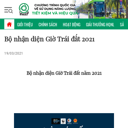
Thứ sáu, 07/08/2026 | 19:27 GMT+7
ẤN PHẨM TRUYỀN THÔNG
GIỚI THIỆU
CHÍNH SÁCH
HOẠT ĐỘNG
GIẢI THƯỞNG HQNL
SẢN 
Bộ nhận diện Giờ Trái đất 2021
19/03/2021
Bộ nhận diện Giờ Trái đất năm 2021