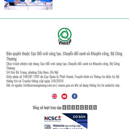
Bản quyền thuộc Cục Đổi mới sáng tạo, Chuyển đổi xanh và Khuyến công, Bộ Công
Thương
Chịu trách nhiệm nội dung: Cục Đổi mới sáng tạo, Chuyển đổi xanh và Khuyến công, Bộ Công
Thương
54 Hai Bà Trưng, phường Cửa Nam, Hà Nội
Giấy phép số 148/GP-TTĐT do Cục Quản lý Phát thanh, Truyền hình và Thông tin điện tử, Bộ
thông tin và Truyền thông cấp ngày 3/8/2019
Ghi rõ nguồn:
tietkiemnangluong.com.vn
|
vneec.gov.vn
khi sử dụng thông tin từ website này.
Tổng số lượt truy cập
6
8
3
4
0
3
5
5