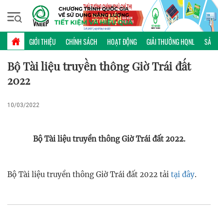
Thứ năm, 06/08/2026 | 18:25 GMT+7
ẤN PHẨM TRUYỀN THÔNG
GIỚI THIỆU
CHÍNH SÁCH
HOẠT ĐỘNG
GIẢI THƯỞNG HQNL
SẢN 
Bộ Tài liệu truyền thông Giờ Trái đất
2022
10/03/2022
Bộ Tài liệu truyền thông Giờ Trái đất 2022.
Bộ Tài liệu truyền thông Giờ Trái đất 2022 tải
tại đây
.