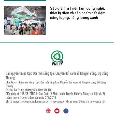
Sắp diễn ra Triển lãm công nghệ,
thiết bị điện và sản phẩm tiết kiệm
năng lượng, năng lượng xanh
Bản quyền thuộc Cục Đổi mới sáng tạo, Chuyển đổi xanh và Khuyến công, Bộ Công
Thương
Chịu trách nhiệm nội dung: Cục Đổi mới sáng tạo, Chuyển đổi xanh và Khuyến công, Bộ Công
Thương
54 Hai Bà Trưng, phường Cửa Nam, Hà Nội
Giấy phép số 148/GP-TTĐT do Cục Quản lý Phát thanh, Truyền hình và Thông tin điện tử, Bộ
thông tin và Truyền thông cấp ngày 3/8/2019
Ghi rõ nguồn:
tietkiemnangluong.com.vn
|
vneec.gov.vn
khi sử dụng thông tin từ website này.