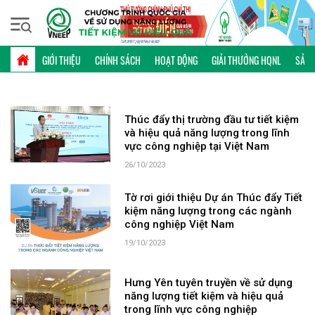
Chủ nhật, 09/08/2026 | 12:51 GMT+7
TỪ KHÓA: LĨNH VỰC CÔNG NGHIỆP
GIỚI THIỆU
CHÍNH SÁCH
HOẠT ĐỘNG
GIẢI THƯỞNG HQNL
SẢN 
Thúc đẩy thị trường đầu tư tiết kiệm
và hiệu quả năng lượng trong lĩnh
vực công nghiệp tại Việt Nam
26/10/2023
Tờ rơi giới thiệu Dự án Thúc đẩy Tiết
kiệm năng lượng trong các ngành
công nghiệp Việt Nam
19/10/2023
Hưng Yên tuyên truyền về sử dụng
năng lượng tiết kiệm và hiệu quả
trong lĩnh vực công nghiệp