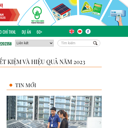
ÁO CHÍ TKNL
DỰ ÁN
60+
2202358
T KIỆM VÀ HIỆU QUẢ NĂM 2023
TIN MỚI