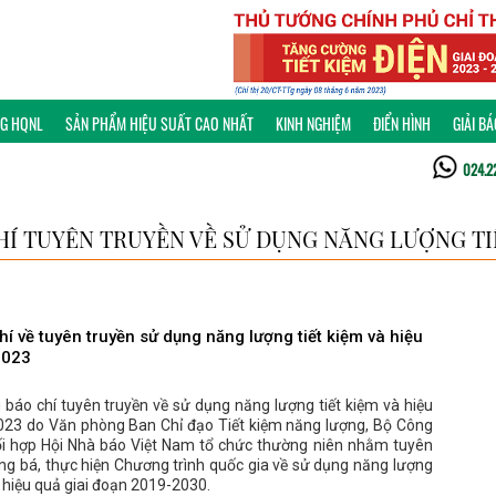
NG HQNL
SẢN PHẨM HIỆU SUẤT CAO NHẤT
KINH NGHIỆM
ĐIỂN HÌNH
GIẢI B
024.2
HÍ TUYÊN TRUYỀN VỀ SỬ DỤNG NĂNG LƯỢNG TIẾ
hí về tuyên truyền sử dụng năng lượng tiết kiệm và hiệu
2023
 báo chí tuyên truyền về sử dụng năng lượng tiết kiệm và hiệu
23 do Văn phòng Ban Chỉ đạo Tiết kiệm năng lượng, Bộ Công
i hợp Hội Nhà báo Việt Nam tổ chức thường niên nhằm tuyên
ng bá, thực hiện Chương trình quốc gia về sử dụng năng lượng
à hiệu quả giai đoạn 2019-2030.