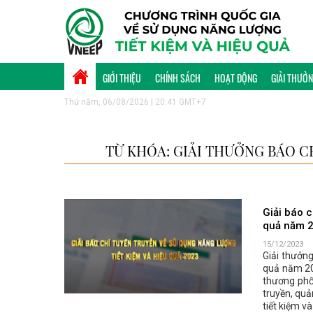
GIỚI THIỆU
CHÍNH SÁCH
HOẠT ĐỘNG
GIẢI THƯỞ
Thứ năm, 06/08/2026 | 20:41 GMT+7
TỪ KHÓA: GIẢI THƯỞNG BÁO C
Giải báo c
quả năm 
15/12/2023
Giải thưởng
quả năm 20
thương phố
truyền, quả
tiết kiệm v