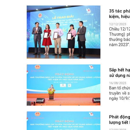
35 tác phẩ
kiệm, hiệ
12/12/2023
Chiều 12/1
Thương) ph
thưởng báo 
năm 2023”.
Sắp hết hạ
sử dụng n
16/08/2023
Ban tổ chức
truyền về 
ngày 10/9/2
Phát động
lượng tiết