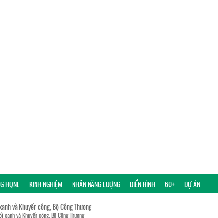
NG HQNL
KINH NGHIỆM
NHÃN NĂNG LƯỢNG
ĐIỂN HÌNH
60+
DỰ ÁN
 xanh và Khuyến công, Bộ Công Thương
đổi xanh và Khuyến công, Bộ Công Thương