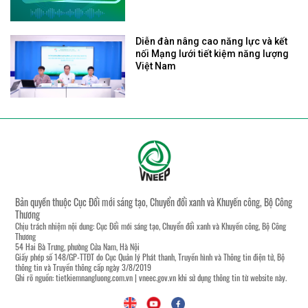
Diễn đàn nâng cao năng lực và kết
nối Mạng lưới tiết kiệm năng lượng
Việt Nam
Bản quyền thuộc Cục Đổi mới sáng tạo, Chuyển đổi xanh và Khuyến công, Bộ Công
Thương
Chịu trách nhiệm nội dung: Cục Đổi mới sáng tạo, Chuyển đổi xanh và Khuyến công, Bộ Công
Thương
54 Hai Bà Trưng, phường Cửa Nam, Hà Nội
Giấy phép số 148/GP-TTĐT do Cục Quản lý Phát thanh, Truyền hình và Thông tin điện tử, Bộ
thông tin và Truyền thông cấp ngày 3/8/2019
Ghi rõ nguồn:
tietkiemnangluong.com.vn
|
vneec.gov.vn
khi sử dụng thông tin từ website này.