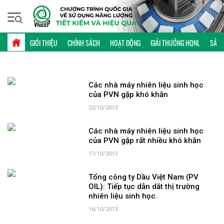
Thứ sáu, 07/08/2026 | 10:01 GMT+7
TỪ KHÓA: DẦU KHÍ
GIỚI THIỆU
CHÍNH SÁCH
HOẠT ĐỘNG
GIẢI THƯỞNG HQNL
SẢN 
Các nhà máy nhiên liệu sinh học
của PVN gặp khó khăn
22/10/2013
Các nhà máy nhiên liệu sinh học
của PVN gặp rất nhiều khó khăn
17/10/2013
Tổng công ty Dầu Việt Nam (PV
OIL): Tiếp tục dẫn dắt thị trường
nhiên liệu sinh học.
16/10/2013