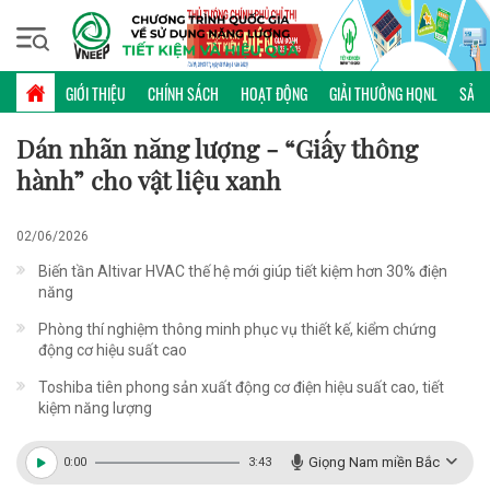
Thứ bảy, 08/08/2026 | 08:12 GMT+7
NHÃN NĂNG LƯỢNG
GIỚI THIỆU
CHÍNH SÁCH
HOẠT ĐỘNG
GIẢI THƯỞNG HQNL
SẢN 
Dán nhãn năng lượng - “Giấy thông
hành” cho vật liệu xanh
02/06/2026
Biến tần Altivar HVAC thế hệ mới giúp tiết kiệm hơn 30% điện
năng
Phòng thí nghiệm thông minh phục vụ thiết kế, kiểm chứng
động cơ hiệu suất cao
Toshiba tiên phong sản xuất động cơ điện hiệu suất cao, tiết
kiệm năng lượng
Giọng Nam miền Bắc
0:00
3:43