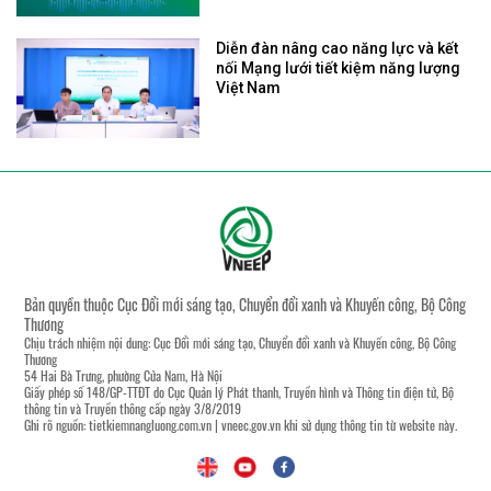
Diễn đàn nâng cao năng lực và kết
nối Mạng lưới tiết kiệm năng lượng
Việt Nam
Bản quyền thuộc Cục Đổi mới sáng tạo, Chuyển đổi xanh và Khuyến công, Bộ Công
Thương
Chịu trách nhiệm nội dung: Cục Đổi mới sáng tạo, Chuyển đổi xanh và Khuyến công, Bộ Công
Thương
54 Hai Bà Trưng, phường Cửa Nam, Hà Nội
Giấy phép số 148/GP-TTĐT do Cục Quản lý Phát thanh, Truyền hình và Thông tin điện tử, Bộ
thông tin và Truyền thông cấp ngày 3/8/2019
Ghi rõ nguồn:
tietkiemnangluong.com.vn
|
vneec.gov.vn
khi sử dụng thông tin từ website này.