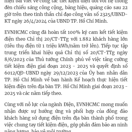
hiện bài viết về công tác tiết kiệm điện đối với hệ thống
đèn chiếu sáng công cộng, bảng hiệu, quảng cáo sau 22
giờ trên theo tinh thần chỉ đạo công văn số 2325/UBND-
KT ngày 26/4/2024 của UBND TP. Hồ Chí Minh.
EVNHCMC cũng đã hoàn tất 100% ký cam kết tiết kiệm
điện theo Chỉ thị 20/CT-TTg với 1.882 khách hàng lớn
(tiêu thụ điện từ 1 triệu kWh/năm trở lên). Tiếp tục tập
trung triển khai hiệu quả Chỉ thị số 20/CT-TTg ngày
8/6/2023 của Thủ tướng Chính phủ về việc tăng cường
tiết kiệm điện giai đoạn 2023 - 2025 và quyết định số
6012/QĐ-UBND ngày 29/12/2023 của Ủy ban nhân dân
TP. Hồ Chí Minh về ban hành Kế hoạch thực hiện tiết
kiệm điện trên địa bàn TP. Hồ Chí Minh giai đoạn 2023 -
2025 và các năm tiếp theo.
Cùng với nỗ lực của ngành Điện, EVNHCMC mong muốn
nhận được sự hưởng ứng và phối hợp của đông đảo
khách hàng sử dụng điện trên địa bàn thành phố trong
việc chung tay tiết kiệm điện, góp phần đảm bảo an ninh
năng lượng, bảo vệ môi trường.