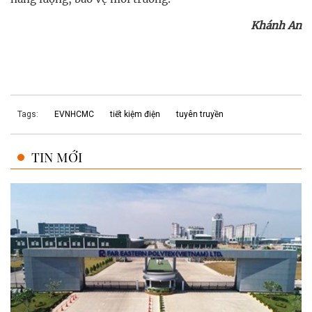
Khánh An
Tags:
EVNHCMC
tiết kiệm điện
tuyên truyền
TIN MỚI