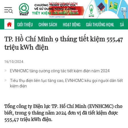
Chủ nhật, 09/08/2026 | 12:57 GMT+7
KINH NGHIỆM
GIỚI THIỆU
CHÍNH SÁCH
HOẠT ĐỘNG
GIẢI THƯỞNG HQNL
SẢN 
TP. Hồ Chí Minh 9 tháng tiết kiệm 555,47
triệu kWh điện
16/10/2024
EVNHCMC tăng cường công tác tiết kiệm điện năm 2024
Tiêu thụ điện liên tục tăng cao, EVNHCMC kêu gọi người dân tiết
kiệm điện
Tổng công ty Điện lực TP. Hồ Chí Minh (EVNHCMC) cho
biết, trong 9 tháng năm 2024 đơn vị đã tiết kiệm được
555,47 triệu kWh điện.