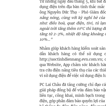
Từ những ngày đầu tháng 5, khi bắt đ
dụng điện trên địa bàn tỉnh thắc mắc 
ô
ng Nguyễn Đức Thọ - Phó Giám đốc 
nắng nóng, cùng với kỳ nghỉ hè của 
như: điều hoà, quạt điện, tivi, tủ lạ
o
ngoài trời tăng thêm 01
C thì lượng đ
tăng từ 2-3%, nhiệt độ tăng khoảng 
10%..."
Nhằm giúp khách hàng kiểm soát sản 
dẫn khách hàng có thể sử dụng c
http://uoctinhdiennang.evn.com.vn; 
qua Website, App chăm sóc khách hàn
tra cứu điện năng tiêu thụ của các thi
vi sử dụng điện để việc sử dụng điện h
PC Lai Châu đã tăng cường chỉ đạo cá
giải pháp đồng bộ để vừa đảm bảo vậ
liên tục, công khai, minh bạch trong
điện, góp phần đảm bảo quyền lợi của