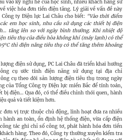
ầu vào kỳ nghỉ hè của học sinh, nhiều khách hàng sử
về việc hóa đơn tiền điện tăng. Lý giải về vấn đề này
Công ty Điện lực Lai Châu cho biết:
"Vào thời điểm
các em học sinh, nhu cầu sử dụng các thiết bị điện
nh... tăng lên so với ngày bình thường. Khi nhiệt độ
iện tiêu thụ của điều hòa không khí (máy lạnh) có thể
o
05
C thì điện năng tiêu thụ có thể tăng thêm khoảng
lượng điện sử dụng, PC Lai Châu đã triển khai hướng
ông cụ ước tính điện năng sử dụng tại địa chỉ
công cụ theo dõi sản lượng điện tiêu thụ trong ngày
g của Tổng Công ty Điện lực miền Bắc để tính toán,
ết bị điện... Qua đó, có thể điều chỉnh thói quen, hành
iệu quả và tiết kiệm hơn.
c đơn vị trực thuộc chủ động, linh hoạt đưa ra nhiều
n hành an toàn, ổn định hệ thống điện, vừa cấp điện
 công tác ghi chỉ số công tơ, phát hành hóa đơn tiền
 khách hàng. Theo đó, Công ty thường xuyên kiểm tra