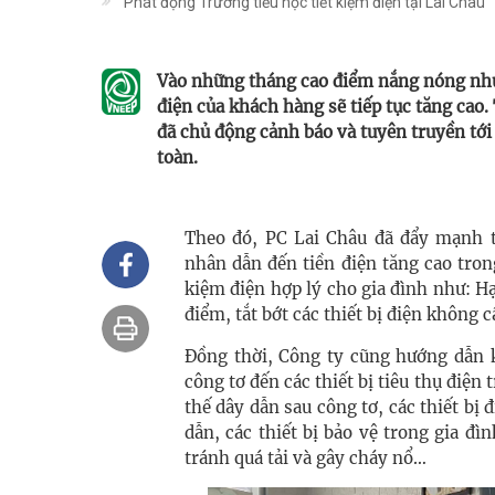
Phát động Trường tiểu học tiết kiệm điện tại Lai Châu
Vào những tháng cao điểm nắng nóng nhu 
điện của khách hàng sẽ tiếp tục tăng cao.
đã chủ động cảnh báo và tuyên truyền tới
toàn.
Theo đó, PC Lai Châu đã đ
ẩy mạnh t
nhân dẫn đến tiền điện tăng cao tro
kiệm điện hợp lý cho gia đình như: Hạ
điểm, tắt bớt các thiết bị điện không 
Đồng thời, Công ty cũng hướng dẫn 
công tơ đến các thiết bị tiêu thụ điện 
thế dây dẫn sau công tơ, các thiết bị
dẫn, các thiết bị bảo vệ trong gia đì
tránh quá tải và gây cháy nổ…