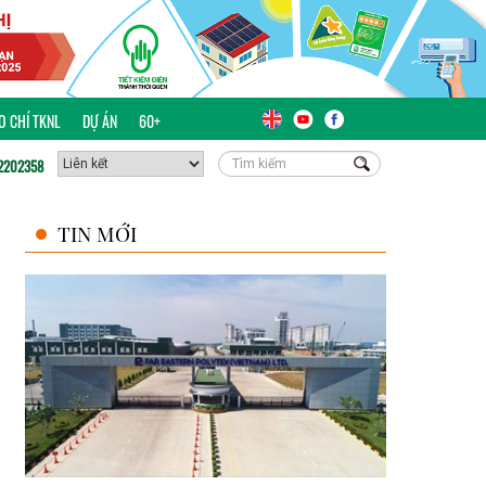
ÁO CHÍ TKNL
DỰ ÁN
60+
2202358
TIN MỚI