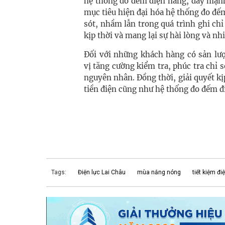
hệ thống đo đếm điện năng, đẩy mạnh 
mục tiêu hiện đại hóa hệ thống đo đế
sót, nhầm lẫn trong quá trình ghi chỉ
kịp thời và mang lại sự hài lòng và nh
Đối với những khách hàng có sản lượ
vị tăng cường kiểm tra, phúc tra chỉ số c
nguyên nhân. Đồng thời, giải quyết k
tiền điện cũng như hệ thống đo đếm đ
Tags:
Điện lực Lai Châu
mùa nắng nóng
tiết kiệm đi