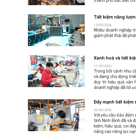
thành phố đặc biệt coi
Tiết kiệm năng lượn
13/05/2026
Nhiều doanh nghiệp t
giảm phát thải để phát
Xanh hoá và tiết ki
11/05/2026
Trong bối cảnh nhu c
và đang chủ động triể
duy trì hiệu quả vận
doanh nghiệp đã tối ư
Đẩy mạnh tiết kiệm 
06/05/2026
Với yêu cầu bảo đảm a
tỉnh Ninh Bình đã và đ
kiệm, hiệu quả, coi đ
nâng cao năng lực cạn