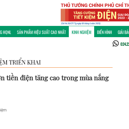
NG HQNL
SẢN PHẨM HIỆU SUẤT CAO NHẤT
KINH NGHIỆM
ĐIỂN HÌNH
GIẢI B
024.2
ỆM TRIỂN KHAI
n tiền điện tăng cao trong mùa nắng
kiệm