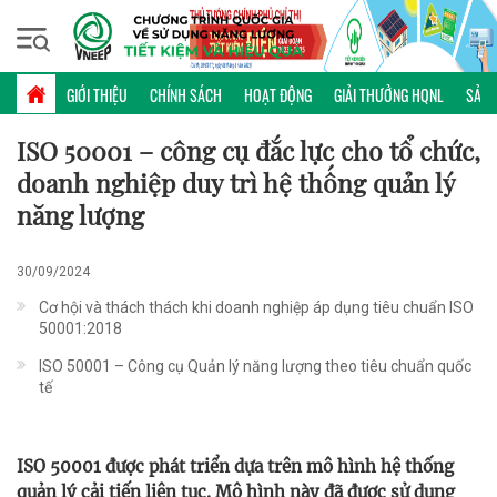
Thứ ba, 11/08/2026 | 02:18 GMT+7
KHOA HỌC CÔNG NGHỆ
GIỚI THIỆU
CHÍNH SÁCH
HOẠT ĐỘNG
GIẢI THƯỞNG HQNL
SẢN 
ISO 50001 – công cụ đắc lực cho tổ chức,
doanh nghiệp duy trì hệ thống quản lý
năng lượng
30/09/2024
Cơ hội và thách thách khi doanh nghiệp áp dụng tiêu chuẩn ISO
50001:2018
ISO 50001 – Công cụ Quản lý năng lượng theo tiêu chuẩn quốc
tế
ISO 50001 được phát triển dựa trên mô hình hệ thống
quản lý cải tiến liên tục. Mô hình này đã được sử dụng