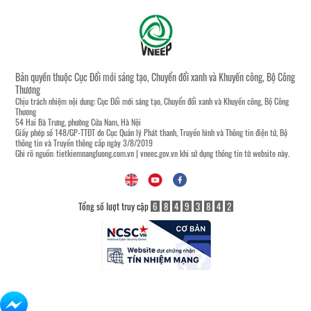
Bản quyền thuộc Cục Đổi mới sáng tạo, Chuyển đổi xanh và Khuyến công, Bộ Công
Thương
Chịu trách nhiệm nội dung: Cục Đổi mới sáng tạo, Chuyển đổi xanh và Khuyến công, Bộ Công
Thương
54 Hai Bà Trưng, phường Cửa Nam, Hà Nội
Giấy phép số 148/GP-TTĐT do Cục Quản lý Phát thanh, Truyền hình và Thông tin điện tử, Bộ
thông tin và Truyền thông cấp ngày 3/8/2019
Ghi rõ nguồn:
tietkiemnangluong.com.vn
|
vneec.gov.vn
khi sử dụng thông tin từ website này.
Tổng số lượt truy cập
6
8
4
9
3
8
4
2