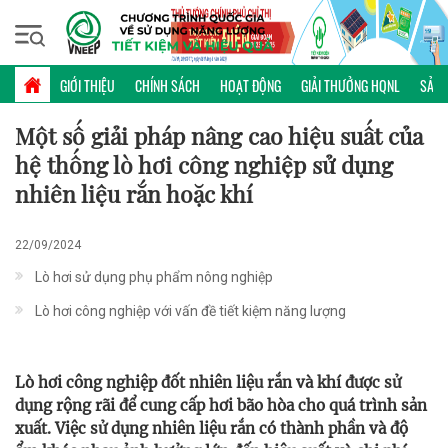
Thứ bảy, 08/08/2026 | 20:26 GMT+7
KHOA HỌC CÔNG NGHỆ
GIỚI THIỆU
CHÍNH SÁCH
HOẠT ĐỘNG
GIẢI THƯỞNG HQNL
SẢN 
Một số giải pháp nâng cao hiệu suất của
hệ thống lò hơi công nghiệp sử dụng
nhiên liệu rắn hoặc khí
22/09/2024
Lò hơi sử dụng phụ phẩm nông nghiệp
Lò hơi công nghiệp với vấn đề tiết kiệm năng lượng
Lò hơi công nghiệp đốt nhiên liệu rắn và khí được sử
dụng rộng rãi để cung cấp hơi bão hòa cho quá trình sản
xuất. Việc sử dụng nhiên liệu rắn có thành phần và độ