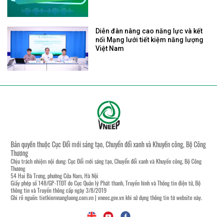
Diễn đàn nâng cao năng lực và kết
nối Mạng lưới tiết kiệm năng lượng
Việt Nam
Bản quyền thuộc Cục Đổi mới sáng tạo, Chuyển đổi xanh và Khuyến công, Bộ Công
Thương
Chịu trách nhiệm nội dung: Cục Đổi mới sáng tạo, Chuyển đổi xanh và Khuyến công, Bộ Công
Thương
54 Hai Bà Trưng, phường Cửa Nam, Hà Nội
Giấy phép số 148/GP-TTĐT do Cục Quản lý Phát thanh, Truyền hình và Thông tin điện tử, Bộ
thông tin và Truyền thông cấp ngày 3/8/2019
Ghi rõ nguồn:
tietkiemnangluong.com.vn
|
vneec.gov.vn
khi sử dụng thông tin từ website này.