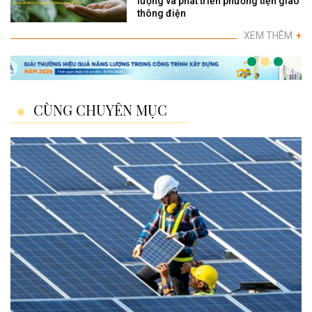
lượng và phát triển phương tiện giao
thông điện
XEM THÊM
+
CÙNG CHUYÊN MỤC