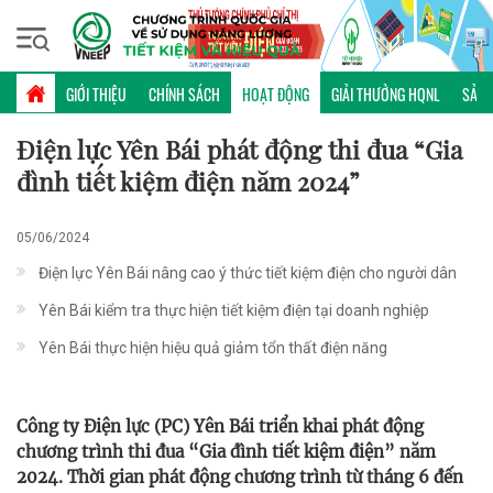
Chủ nhật, 09/08/2026 | 16:18 GMT+7
HOẠT ĐỘNG
GIỚI THIỆU
CHÍNH SÁCH
HOẠT ĐỘNG
GIẢI THƯỞNG HQNL
SẢN 
Điện lực Yên Bái phát động thi đua “Gia
đình tiết kiệm điện năm 2024”
05/06/2024
Điện lực Yên Bái nâng cao ý thức tiết kiệm điện cho người dân
Yên Bái kiểm tra thực hiện tiết kiệm điện tại doanh nghiệp
Yên Bái thực hiện hiệu quả giảm tổn thất điện năng
Công ty Điện lực (PC) Yên Bái triển khai phát động
chương trình thi đua “Gia đình tiết kiệm điện” năm
2024. Thời gian phát động chương trình từ tháng 6 đến