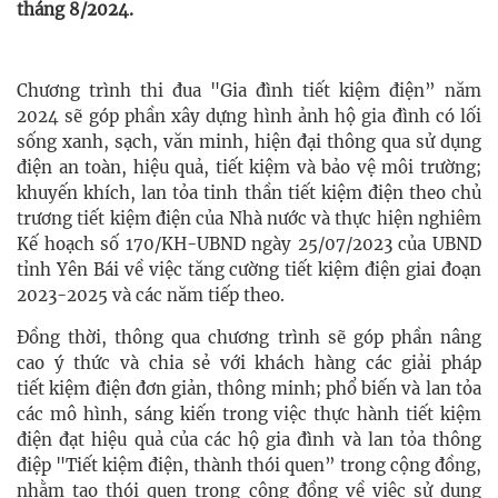
tháng 8/2024.
Chương trình thi đua "Gia đình tiết kiệm điện” năm
2024 sẽ góp phần xây dựng hình ảnh hộ gia đình có lối
sống xanh, sạch, văn minh, hiện đại thông qua sử dụng
điện an toàn, hiệu quả, tiết kiệm và bảo vệ môi trường;
khuyến khích, lan tỏa tinh thần
tiết
kiệm điện
theo chủ
trương
tiết
kiệm điện
của Nhà nước và thực hiện nghiêm
Kế hoạch số 170/KH-UBND ngày 25/07/2023 của UBND
tỉnh Yên Bái về việc tăng cường
tiết
kiệm điện
giai đoạn
2023-2025 và các năm tiếp theo.
Đồng thời, thông qua chương trình sẽ góp phần nâng
cao ý thức và chia sẻ với khách hàng các giải pháp
tiết
kiệm điện
đơn giản, thông minh; phổ biến và lan tỏa
các mô hình, sáng kiến trong việc thực hành
tiết
kiệm
điện
đạt hiệu quả của các hộ gia đình và lan tỏa thông
điệp "Tiết kiệm điện, thành thói quen” trong cộng đồng,
nhằm tạo thói quen trong cộng đồng về việc sử dụng