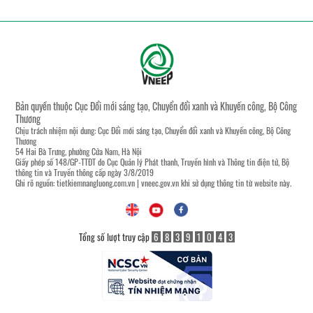
Bản quyền thuộc Cục Đổi mới sáng tạo, Chuyển đổi xanh và Khuyến công, Bộ Công
Thương
Chịu trách nhiệm nội dung: Cục Đổi mới sáng tạo, Chuyển đổi xanh và Khuyến công, Bộ Công
Thương
54 Hai Bà Trưng, phường Cửa Nam, Hà Nội
Giấy phép số 148/GP-TTĐT do Cục Quản lý Phát thanh, Truyền hình và Thông tin điện tử, Bộ
thông tin và Truyền thông cấp ngày 3/8/2019
Ghi rõ nguồn:
tietkiemnangluong.com.vn
|
vneec.gov.vn
khi sử dụng thông tin từ website này.
Tổng số lượt truy cập
6
8
3
9
1
0
4
3