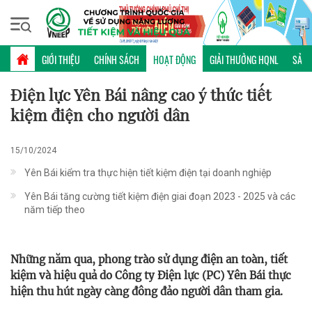
Thứ bảy, 08/08/2026 | 22:24 GMT+7
HOẠT ĐỘNG
GIỚI THIỆU
CHÍNH SÁCH
HOẠT ĐỘNG
GIẢI THƯỞNG HQNL
SẢN 
Điện lực Yên Bái nâng cao ý thức tiết
kiệm điện cho người dân
15/10/2024
Yên Bái kiểm tra thực hiện tiết kiệm điện tại doanh nghiệp
Yên Bái tăng cường tiết kiệm điện giai đoạn 2023 - 2025 và các
năm tiếp theo
Những năm qua, phong trào sử dụng điện an toàn, tiết
kiệm và hiệu quả do Công ty Điện lực (PC) Yên Bái thực
hiện thu hút ngày càng đông đảo người dân tham gia.