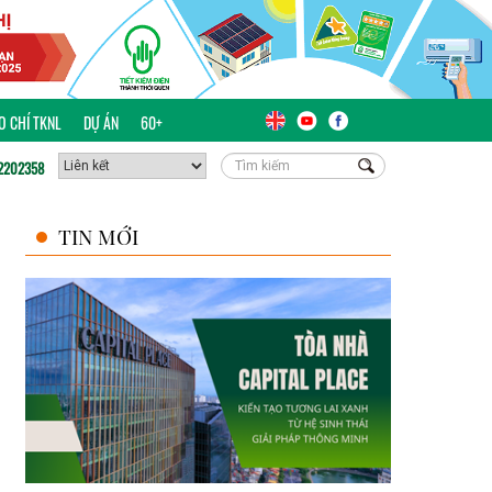
ÁO CHÍ TKNL
DỰ ÁN
60+
2202358
TIN MỚI