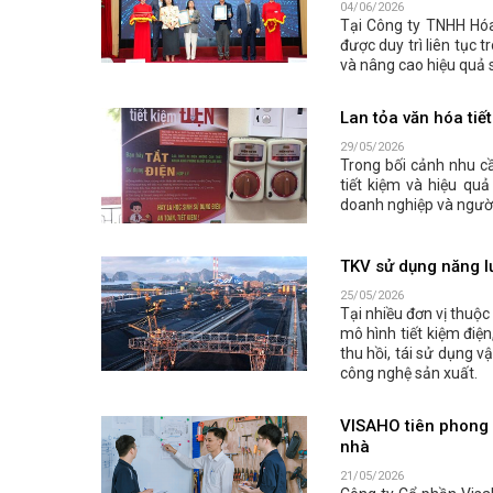
04/06/2026
Tại Công ty TNHH Hóa
được duy trì liên tục 
và nâng cao hiệu quả 
Lan tỏa văn hóa tiế
29/05/2026
Trong bối cảnh nhu cầ
tiết kiệm và hiệu qu
doanh nghiệp và người 
TKV sử dụng năng lư
25/05/2026
Tại nhiều đơn vị thuộ
mô hình tiết kiệm điện
thu hồi, tái sử dụng vậ
công nghệ sản xuất.
VISAHO tiên phong v
nhà
21/05/2026