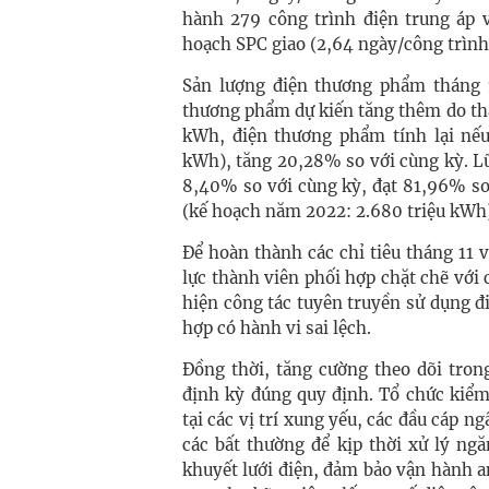
hành 279 công trình điện trung áp v
hoạch SPC giao (2,64 ngày/công trình
Sản lượng điện thương phẩm tháng 
thương phẩm dự kiến tăng thêm do thay 
kWh, điện thương phẩm tính lại nếu 
kWh), tăng 20,28% so với cùng kỳ. Lũ
8,40% so với cùng kỳ, đạt 81,96% so
(kế hoạch năm 2022: 2.680 triệu kWh
Để hoàn thành các chỉ tiêu tháng 11
lực thành viên p
hối hợp chặt chẽ với 
hiện công tác tuyên truyền sử dụng đ
hợp có hành vi sai lệch.
Đồng thời, tăng cường theo dõi tron
định kỳ đúng quy định. Tổ chức kiểm 
tại các vị trí xung yếu, các đầu cáp n
các bất thường để kịp thời xử lý ng
khuyết lưới điện, đảm bảo vận hành an