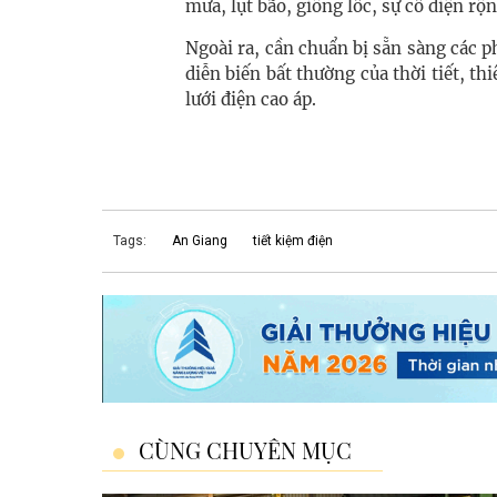
mưa, lụt bão, giông lốc, sự cố diện rộ
Ngoài ra, cần chuẩn bị sẵn sàng các p
diễn biến bất thường của thời tiết, th
lưới điện cao áp.
Tags:
An Giang
tiết kiệm điện
CÙNG CHUYÊN MỤC