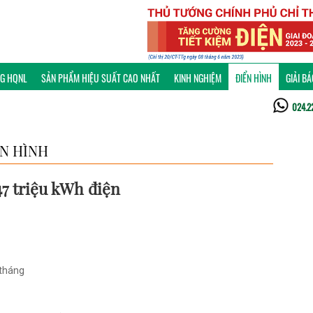
NG HQNL
SẢN PHẨM HIỆU SUẤT CAO NHẤT
KINH NGHIỆM
ĐIỂN HÌNH
GIẢI B
024.2
ỂN HÌNH
47 triệu kWh điện
 tháng