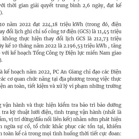
ới thời gian giải quyết trung bình 2,6 ngày, đạt kế
).
10 năm 2022 đạt 224,18 triệu kWh (trong đó, điện
đổi lịch ghi chỉ số công tơ điện (GCS) là 11,45 triệu
không thực hiện thay đổi lịch GCS là 212,73 triệu
y kế 10 tháng năm 2022 là 2.196,53 triệu kWh , tăng
 với kế hoạch Tổng Công ty Điện lực miền Nam giao
).
 và kế hoạch năm 2022, PC An Giang chỉ đạo các Điện
các cơ quan chức năng tại địa phương trong việc thực
iện an toàn, tiết kiệm và xử lý vi phạm những trường
g vận hành và thực hiện kiểm tra bảo trì bảo dưỡng
tra kỹ thuật lưới điện, tình trạng vận hành (nhất là
gầm, vị trí dừng/đấu nối liên kết) nhằm sớm phát hiện
ăn ngừa sự cố, tổ chức khắc phục các tồn tại, khiếm
 toàn kể cả trong mọi tình huống thời tiết cực đoan: