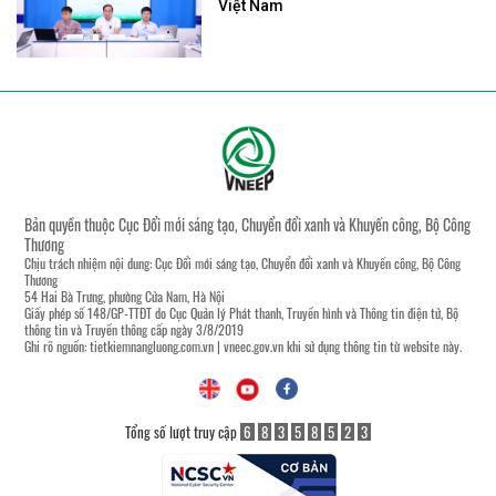
Việt Nam
Bản quyền thuộc Cục Đổi mới sáng tạo, Chuyển đổi xanh và Khuyến công, Bộ Công
Thương
Chịu trách nhiệm nội dung: Cục Đổi mới sáng tạo, Chuyển đổi xanh và Khuyến công, Bộ Công
Thương
54 Hai Bà Trưng, phường Cửa Nam, Hà Nội
Giấy phép số 148/GP-TTĐT do Cục Quản lý Phát thanh, Truyền hình và Thông tin điện tử, Bộ
thông tin và Truyền thông cấp ngày 3/8/2019
Ghi rõ nguồn:
tietkiemnangluong.com.vn
|
vneec.gov.vn
khi sử dụng thông tin từ website này.
Tổng số lượt truy cập
6
8
3
5
8
5
2
3