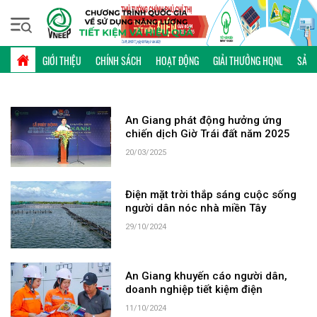
Thứ bảy, 08/08/2026 | 05:33 GMT+7
TỪ KHÓA: AN GIANG
GIỚI THIỆU
CHÍNH SÁCH
HOẠT ĐỘNG
GIẢI THƯỞNG HQNL
SẢN 
An Giang phát động hưởng ứng
chiến dịch Giờ Trái đất năm 2025
20/03/2025
Điện mặt trời thắp sáng cuộc sống
người dân nóc nhà miền Tây
29/10/2024
An Giang khuyến cáo người dân,
doanh nghiệp tiết kiệm điện
11/10/2024