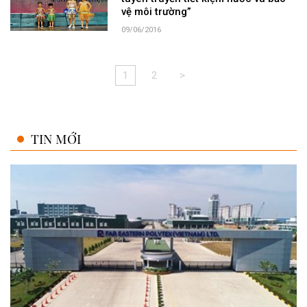
vệ môi trường”
09/06/2016
1
2
>
TIN MỚI