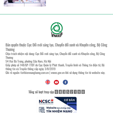
Bản quyền thuộc Cục Đổi mới sáng tạo, Chuyển đổi xanh và Khuyến công, Bộ Công
Thương
Chịu trách nhiệm nội dung: Cục Đổi mới sáng tạo, Chuyển đổi xanh và Khuyến công, Bộ Công
Thương
54 Hai Bà Trưng, phường Cửa Nam, Hà Nội
Giấy phép số 148/GP-TTĐT do Cục Quản lý Phát thanh, Truyền hình và Thông tin điện tử, Bộ
thông tin và Truyền thông cấp ngày 3/8/2019
Ghi rõ nguồn:
tietkiemnangluong.com.vn
|
vneec.gov.vn
khi sử dụng thông tin từ website này.
Tổng số lượt truy cập
6
8
3
5
2
1
9
0