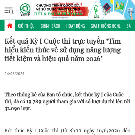
Thứ bảy, 08/08/2026 | 01:41 GMT+7
CUỘC THI
GIỚI THIỆU
CHÍNH SÁCH
HOẠT ĐỘNG
GIẢI THƯỞNG HQNL
SẢN 
Kết quả Kỳ I Cuộc thi trực tuyến "Tìm
hiểu kiến thức về sử dụng năng lượng
tiết kiệm và hiệu quả năm 2026"
24/06/2026
Theo thống kê của Ban tổ chức, kết thúc kỳ I của Cuộc
thi, đã có 19.789 người tham gia với số lượt dự thi lên tới
32.090 lượt.
Kết thúc Kỳ I Cuộc thi (từ 8h00 ngày 16/6/2026 đến