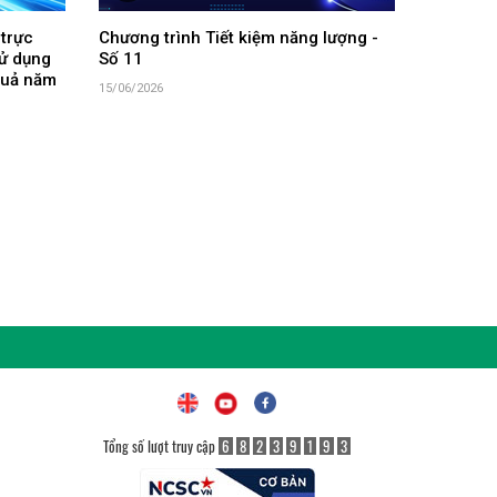
 trực
Chương trình Tiết kiệm năng lượng -
sử dụng
Số 11
 quả năm
15/06/2026
Tổng số lượt truy cập
6
8
2
3
9
1
9
3