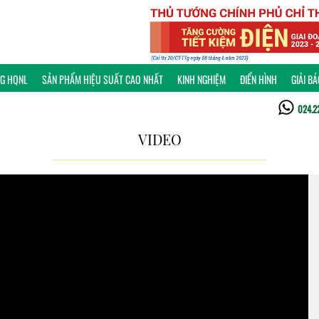
NG HQNL
SẢN PHẨM HIỆU SUẤT CAO NHẤT
KINH NGHIỆM
ĐIỂN HÌNH
GIẢI B
024.2
VIDEO