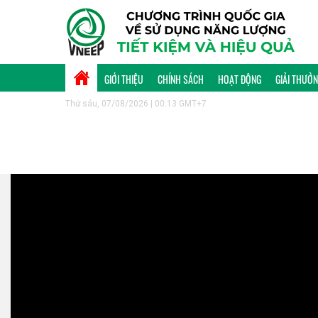
GIỚI THIỆU
CHÍNH SÁCH
HOẠT ĐỘNG
GIẢI THƯỞ
Thứ sáu, 07/08/2026 | 00:13 GMT+7