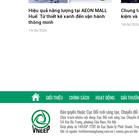
Hiệu quả năng lượng tại AEON MALL
Chung ta
Huế: Từ thiết kế xanh đến vận hành
kiệm và 
thông minh
18/06/2026
19/06/2026
GIỚI THIỆU
CHÍNH SÁCH
HOẠT ĐỘNG
GIẢI THƯỞ
Bản quyền thuộc Cục Đổi mới sáng tạo, Chuyển đổi
Chịu trách nhiệm nội dung: Cục Đổi mới sáng tạo, Chuyển 
54 Hai Bà Trưng, phường Cửa Nam, Hà Nội
Giấy phép số 148/GP-TTĐT do Cục Quản lý Phát thanh, Truy
Ghi rõ nguồn:
tietkiemnangluong.com.vn
|
vneec.gov.vn
khi 