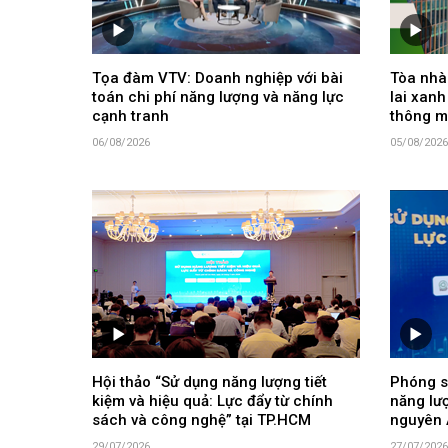
Tọa đàm VTV: Doanh nghiệp với bài
Tòa nhà 
toán chi phí năng lượng và năng lực
lai xanh
cạnh tranh
thông m
06/08/2026
05/08/2026
Hội thảo “Sử dụng năng lượng tiết
Phóng s
kiệm và hiệu quả: Lực đẩy từ chính
năng lư
sách và công nghệ” tại TP.HCM
nguyên 
29/07/2026
27/07/2026