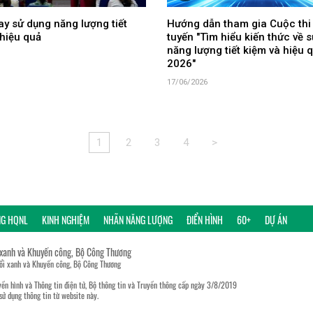
y sử dụng năng lượng tiết
Hướng dẫn tham gia Cuộc thi
hiệu quả
tuyến "Tìm hiểu kiến thức về 
năng lượng tiết kiệm và hiệu
2026"
17/06/2026
1
2
3
4
>
NG HQNL
KINH NGHIỆM
NHÃN NĂNG LƯỢNG
ĐIỂN HÌNH
60+
DỰ ÁN
 xanh và Khuyến công, Bộ Công Thương
đổi xanh và Khuyến công, Bộ Công Thương
ền hình và Thông tin điện tử, Bộ thông tin và Truyền thông cấp ngày 3/8/2019
sử dụng thông tin từ website này.