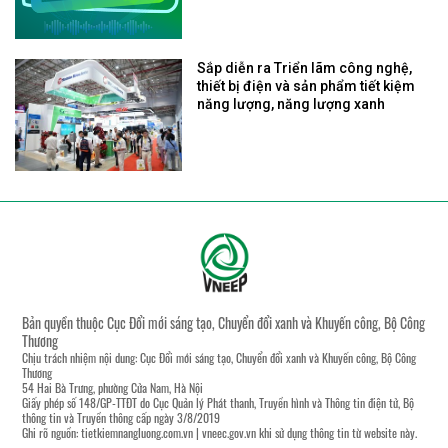
Sắp diễn ra Triển lãm công nghệ,
thiết bị điện và sản phẩm tiết kiệm
năng lượng, năng lượng xanh
Bản quyền thuộc Cục Đổi mới sáng tạo, Chuyển đổi xanh và Khuyến công, Bộ Công
Thương
Chịu trách nhiệm nội dung: Cục Đổi mới sáng tạo, Chuyển đổi xanh và Khuyến công, Bộ Công
Thương
54 Hai Bà Trưng, phường Cửa Nam, Hà Nội
Giấy phép số 148/GP-TTĐT do Cục Quản lý Phát thanh, Truyền hình và Thông tin điện tử, Bộ
thông tin và Truyền thông cấp ngày 3/8/2019
Ghi rõ nguồn:
tietkiemnangluong.com.vn
|
vneec.gov.vn
khi sử dụng thông tin từ website này.