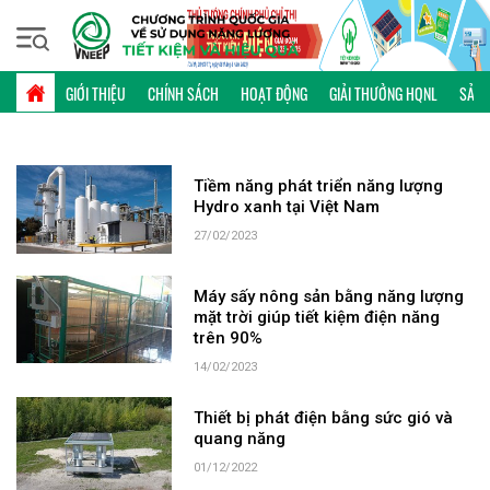
Thứ năm, 06/08/2026 | 15:39 GMT+7
TỪ KHÓA: GIÓ
GIỚI THIỆU
CHÍNH SÁCH
HOẠT ĐỘNG
GIẢI THƯỞNG HQNL
SẢN 
Tiềm năng phát triển năng lượng
Hydro xanh tại Việt Nam
27/02/2023
Máy sấy nông sản bằng năng lượng
mặt trời giúp tiết kiệm điện năng
trên 90%
14/02/2023
Thiết bị phát điện bằng sức gió và
quang năng
01/12/2022