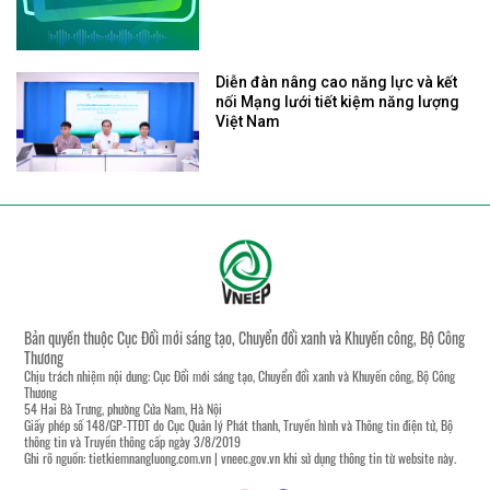
Diễn đàn nâng cao năng lực và kết
nối Mạng lưới tiết kiệm năng lượng
Việt Nam
Bản quyền thuộc Cục Đổi mới sáng tạo, Chuyển đổi xanh và Khuyến công, Bộ Công
Thương
Chịu trách nhiệm nội dung: Cục Đổi mới sáng tạo, Chuyển đổi xanh và Khuyến công, Bộ Công
Thương
54 Hai Bà Trưng, phường Cửa Nam, Hà Nội
Giấy phép số 148/GP-TTĐT do Cục Quản lý Phát thanh, Truyền hình và Thông tin điện tử, Bộ
thông tin và Truyền thông cấp ngày 3/8/2019
Ghi rõ nguồn:
tietkiemnangluong.com.vn
|
vneec.gov.vn
khi sử dụng thông tin từ website này.