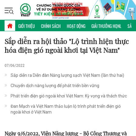
Thứ sáu, 07/08/2026 | 16:24 GMT+7
PHỔ BIẾN KIẾN THỨC
GIỚI THIỆU
CHÍNH SÁCH
HOẠT ĐỘNG
GIẢI THƯỞNG HQNL
SẢN 
Sắp diễn ra hội thảo "Lộ trình hiện thực
hóa điện gió ngoài khơi tại Việt Nam"
07/06/2022
Sắp diễn ra Diễn đàn Năng lượng sạch Việt Nam (lần thứ hai)
Chuyển dịch năng lượng để phát triển bền vững
Phát triển điện gió ngoài khơi Việt Nam: Kỳ vọng và thách thức
Đan Mạch và Việt Nam thảo luận lộ trình phát triển điện gió
ngoài khơi ở Việt Nam
Ngày 9/6/2022, Viện Năng lượng - Bộ Công Thương và