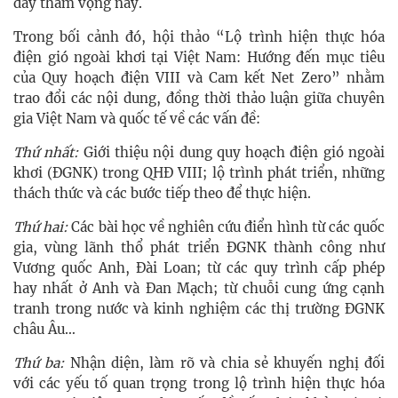
đầy tham vọng này.
Trong bối cảnh đó, hội thảo “Lộ trình hiện thực hóa
điện gió ngoài khơi tại Việt Nam: Hướng đến mục tiêu
của Quy hoạch điện VIII và Cam kết Net Zero” nhằm
trao đổi các nội dung, đồng thời thảo luận giữa chuyên
gia Việt Nam và quốc tế về các vấn đề:
Thứ nhất:
Giới thiệu nội dung quy hoạch điện gió ngoài
khơi (ĐGNK) trong QHĐ VIII; lộ trình phát triển, những
thách thức và các bước tiếp theo để thực hiện.
Thứ hai:
Các bài học về nghiên cứu điển hình từ các quốc
gia, vùng lãnh thổ phát triển ĐGNK thành công như
Vương quốc Anh, Đài Loan; từ các quy trình cấp phép
hay nhất ở Anh và Đan Mạch; từ chuỗi cung ứng cạnh
tranh trong nước và kinh nghiệm các thị trường ĐGNK
châu Âu…
Thứ ba:
Nhận diện, làm rõ và chia sẻ khuyến nghị đối
với các yếu tố quan trọng trong lộ trình hiện thực hóa