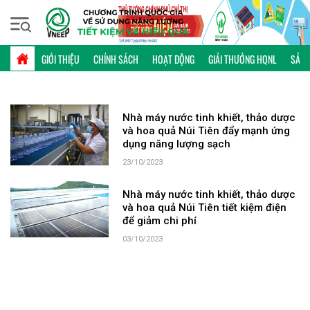
Thứ bảy, 08/08/2026 | 14:57 GMT+7
TỪ KHÓA: NHÀ MÁY NÚI TIÊN
GIỚI THIỆU
CHÍNH SÁCH
HOẠT ĐỘNG
GIẢI THƯỞNG HQNL
SẢN 
Nhà máy nước tinh khiết, thảo dược
và hoa quả Núi Tiên đẩy mạnh ứng
dụng năng lượng sạch
23/10/2023
Nhà máy nước tinh khiết, thảo dược
và hoa quả Núi Tiên tiết kiệm điện
để giảm chi phí
03/10/2023