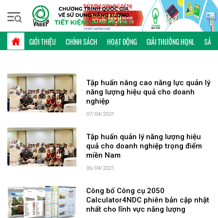
Chủ nhật, 09/08/2026 | 01:20 GMT+7
TỪ KHÓA: 60
GIỚI THIỆU
CHÍNH SÁCH
HOẠT ĐỘNG
GIẢI THƯỞNG HQNL
SẢN 
Tập huấn nâng cao năng lực quản lý
năng lượng hiệu quả cho doanh
nghiệp
07/04/2021
Tập huấn quản lý năng lượng hiệu
quả cho doanh nghiệp trọng điểm
miền Nam
06/04/2021
Công bố Công cụ 2050
Calculator4NDC phiên bản cập nhật
nhất cho lĩnh vực năng lượng