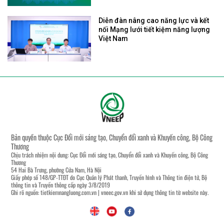
Diễn đàn nâng cao năng lực và kết
nối Mạng lưới tiết kiệm năng lượng
Việt Nam
Bản quyền thuộc Cục Đổi mới sáng tạo, Chuyển đổi xanh và Khuyến công, Bộ Công
Thương
Chịu trách nhiệm nội dung: Cục Đổi mới sáng tạo, Chuyển đổi xanh và Khuyến công, Bộ Công
Thương
54 Hai Bà Trưng, phường Cửa Nam, Hà Nội
Giấy phép số 148/GP-TTĐT do Cục Quản lý Phát thanh, Truyền hình và Thông tin điện tử, Bộ
thông tin và Truyền thông cấp ngày 3/8/2019
Ghi rõ nguồn:
tietkiemnangluong.com.vn
|
vneec.gov.vn
khi sử dụng thông tin từ website này.