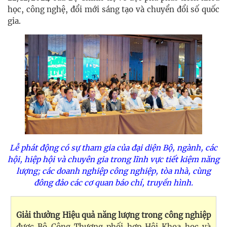
học, công nghệ, đổi mới sáng tạo và chuyển đổi số quốc
gia.
Lễ phát động có sự tham gia của đại diện Bộ, ngành, các
hội, hiệp hội và chuyên gia trong lĩnh vực tiết kiệm năng
lượng; các doanh nghiệp công nghiệp, tòa nhà, cùng
đông đảo các cơ quan báo chí, truyền hình.
Giải thưởng Hiệu quả năng lượng trong công nghiệp
được Bộ Công Thương phối hợp Hội Khoa học và