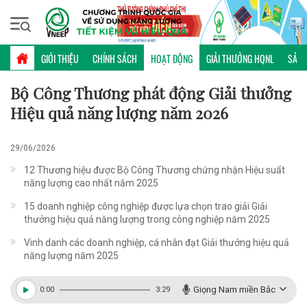
Thứ bảy, 08/08/2026 | 01:01 GMT+7
HOẠT ĐỘNG
GIỚI THIỆU
CHÍNH SÁCH
HOẠT ĐỘNG
GIẢI THƯỞNG HQNL
SẢN 
Bộ Công Thương phát động Giải thưởng
Hiệu quả năng lượng năm 2026
29/06/2026
12 Thương hiệu được Bộ Công Thương chứng nhận Hiệu suất
năng lượng cao nhất năm 2025
15 doanh nghiệp công nghiệp được lựa chọn trao giải Giải
thưởng hiệu quả năng lượng trong công nghiệp năm 2025
Vinh danh các doanh nghiệp, cá nhân đạt Giải thưởng hiệu quả
năng lượng năm 2025
Giọng Nam miền Bắc
0:00
3:29