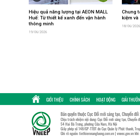
Hiệu quả năng lượng tại AEON MALL
Chung ta
Huế: Từ thiết kế xanh đến vận hành
kiệm và 
thông minh
18/06/2026
19/06/2026
GIỚI THIỆU
CHÍNH SÁCH
HOẠT ĐỘNG
GIẢI THƯỞ
Bản quyền thuộc Cục Đổi mới sáng tạo, Chuyển đổi
Chịu trách nhiệm nội dung: Cục Đổi mới sáng tạo, Chuyển 
54 Hai Bà Trưng, phường Cửa Nam, Hà Nội
Giấy phép số 148/GP-TTĐT do Cục Quản lý Phát thanh, Truy
Ghi rõ nguồn:
tietkiemnangluong.com.vn
|
vneec.gov.vn
khi 