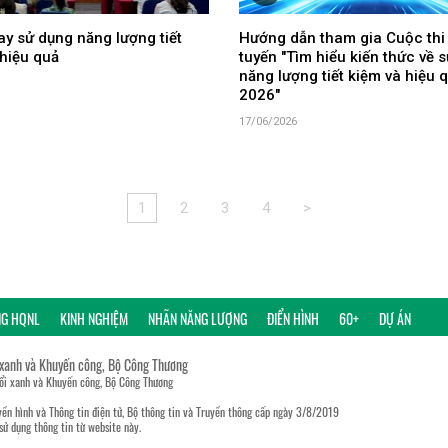
y sử dụng năng lượng tiết
Hướng dẫn tham gia Cuộc thi
hiệu quả
tuyến "Tìm hiểu kiến thức về 
năng lượng tiết kiệm và hiệu
2026"
17/06/2026
1
2
3
4
>
NG HQNL
KINH NGHIỆM
NHÃN NĂNG LƯỢNG
ĐIỂN HÌNH
60+
DỰ ÁN
 xanh và Khuyến công, Bộ Công Thương
đổi xanh và Khuyến công, Bộ Công Thương
ền hình và Thông tin điện tử, Bộ thông tin và Truyền thông cấp ngày 3/8/2019
sử dụng thông tin từ website này.