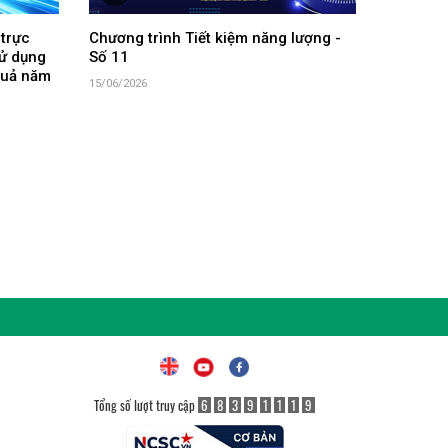
 trực
Chương trình Tiết kiệm năng lượng -
sử dụng
Số 11
 quả năm
15/06/2026
Tổng số lượt truy cập
6
8
3
9
1
1
1
9