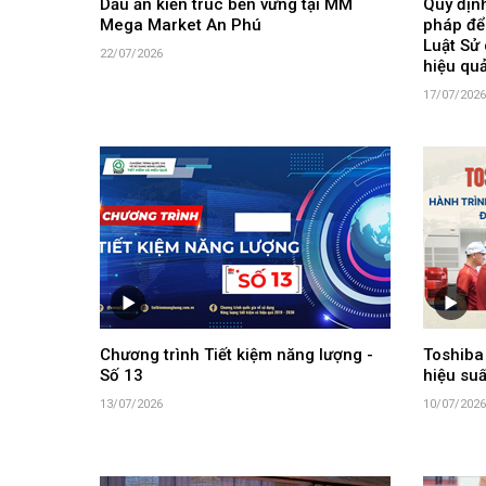
Dấu ấn kiến trúc bền vững tại MM
Quy định
Mega Market An Phú
pháp để
Luật Sử 
22/07/2026
hiệu qu
17/07/2026
Chương trình Tiết kiệm năng lượng -
Toshiba
Số 13
hiệu suấ
13/07/2026
10/07/2026