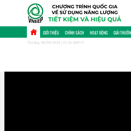
GIỚI THIỆU
CHÍNH SÁCH
HOẠT ĐỘNG
GIẢI THƯỞ
Thứ bảy, 08/08/2026 | 22:26 GMT+7