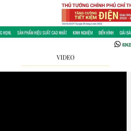
NG HQNL
SẢN PHẨM HIỆU SUẤT CAO NHẤT
KINH NGHIỆM
ĐIỂN HÌNH
GIẢI B
024.2
VIDEO