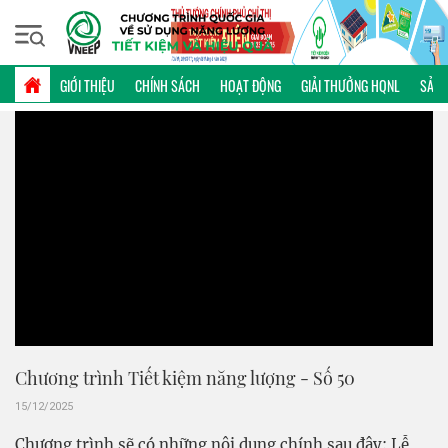
Thứ bảy, 08/08/2026 | 07:24 GMT+7
VIDEO
GIỚI THIỆU
CHÍNH SÁCH
HOẠT ĐỘNG
GIẢI THƯỞNG HQNL
SẢN 
Chương trình Tiết kiệm năng lượng - Số 50
15/12/2025
Chương trình sẽ có những nội dung chính sau đây: Lễ