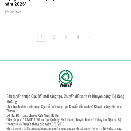
năm 2026"
17/06/2026
1
2
3
4
>
Bản quyền thuộc Cục Đổi mới sáng tạo, Chuyển đổi xanh và Khuyến công, Bộ Công
Thương
Chịu trách nhiệm nội dung: Cục Đổi mới sáng tạo, Chuyển đổi xanh và Khuyến công, Bộ Công
Thương
54 Hai Bà Trưng, phường Cửa Nam, Hà Nội
Giấy phép số 148/GP-TTĐT do Cục Quản lý Phát thanh, Truyền hình và Thông tin điện tử, Bộ
thông tin và Truyền thông cấp ngày 3/8/2019
Ghi rõ nguồn:
tietkiemnangluong.com.vn
|
vneec.gov.vn
khi sử dụng thông tin từ website này.