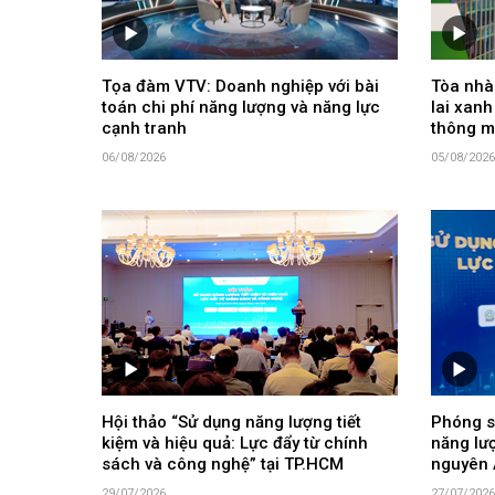
Tọa đàm VTV: Doanh nghiệp với bài
Tòa nhà 
toán chi phí năng lượng và năng lực
lai xanh
cạnh tranh
thông m
06/08/2026
05/08/2026
Hội thảo “Sử dụng năng lượng tiết
Phóng s
kiệm và hiệu quả: Lực đẩy từ chính
năng lư
sách và công nghệ” tại TP.HCM
nguyên 
29/07/2026
27/07/2026