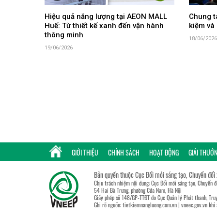
Hiệu quả năng lượng tại AEON MALL
Chung ta
Huế: Từ thiết kế xanh đến vận hành
kiệm và 
thông minh
18/06/2026
19/06/2026
GIỚI THIỆU
CHÍNH SÁCH
HOẠT ĐỘNG
GIẢI THƯỞ
Bản quyền thuộc Cục Đổi mới sáng tạo, Chuyển đổi
Chịu trách nhiệm nội dung: Cục Đổi mới sáng tạo, Chuyển 
54 Hai Bà Trưng, phường Cửa Nam, Hà Nội
Giấy phép số 148/GP-TTĐT do Cục Quản lý Phát thanh, Truy
Ghi rõ nguồn:
tietkiemnangluong.com.vn
|
vneec.gov.vn
khi 