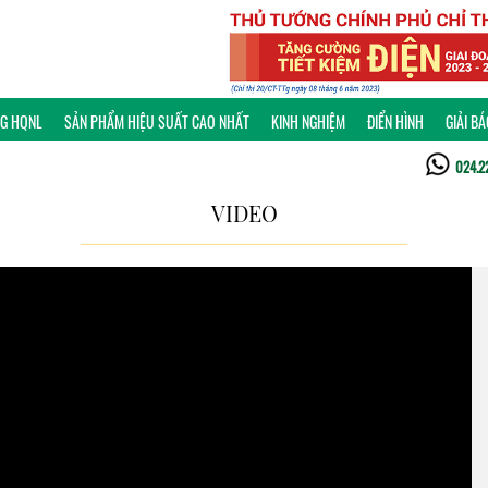
NG HQNL
SẢN PHẨM HIỆU SUẤT CAO NHẤT
KINH NGHIỆM
ĐIỂN HÌNH
GIẢI B
024.2
VIDEO