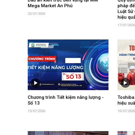
Dấu ấn kiến trúc bền vững tại MM
Quy định
Mega Market An Phú
pháp để
Luật Sử 
22/07/2026
hiệu qu
17/07/2026
Chương trình Tiết kiệm năng lượng -
Toshiba
Số 13
hiệu suấ
13/07/2026
10/07/2026