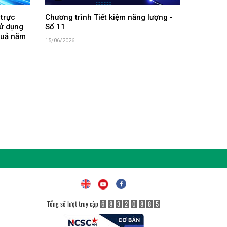
 trực
Chương trình Tiết kiệm năng lượng -
sử dụng
Số 11
 quả năm
15/06/2026
Tổng số lượt truy cập
6
8
3
2
0
8
8
5