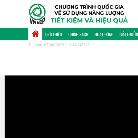
GIỚI THIỆU
CHÍNH SÁCH
HOẠT ĐỘNG
GIẢI THƯỞ
Thứ sáu, 07/08/2026 | 11:14 GMT+7