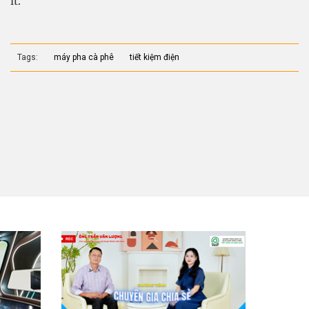
ít.
Tags:
máy pha cà phê
tiết kiệm điện